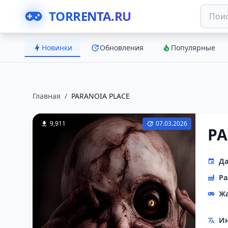
TORRENTA.RU
Новинки
Обновления
Популярные
Главная
/
PARANOIA PLACE
9,911
07.03.2026
PA
Да
Ра
Ж
Ин