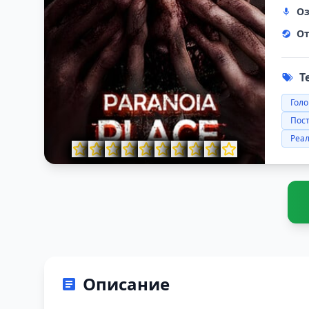
Оз
От
Т
Гол
Пос
Реа
Описание