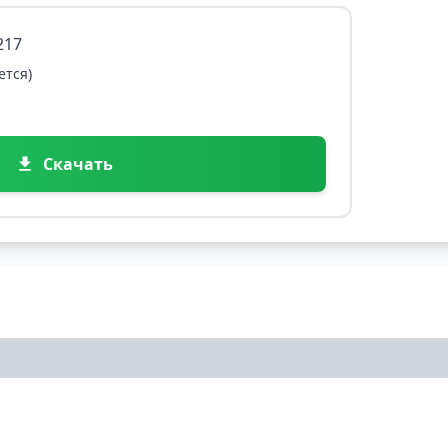
217
ется)
Скачать