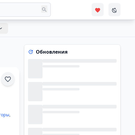
Обновления
торы
,