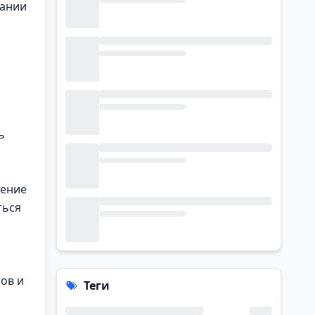
дании
о
ь
щение
ться
ов и
Теги