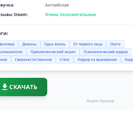
вучка:
Английская
зывы Steam:
Очень положительные
еги:
оволомка
Демоны
Одна жизнь
От первого лица
Охота
тапокалипсис
Приключенческий экшен
Психологический хоррор
лизм
Сверхъестественное
Стелс
Хоррор на выживание
Хор
СКАЧАТЬ
Яндекс Браузер