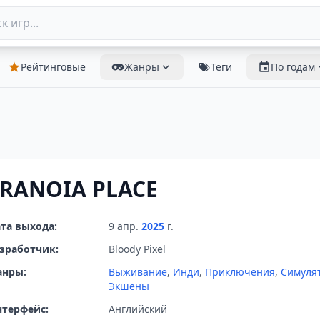
Рейтинговые
Жанры
Теги
По годам
RANOIA PLACE
та выхода:
9 апр.
2025
г.
зработчик:
Bloody Pixel
анры:
Выживание
,
Инди
,
Приключения
,
Симуля
Экшены
терфейс:
Английский