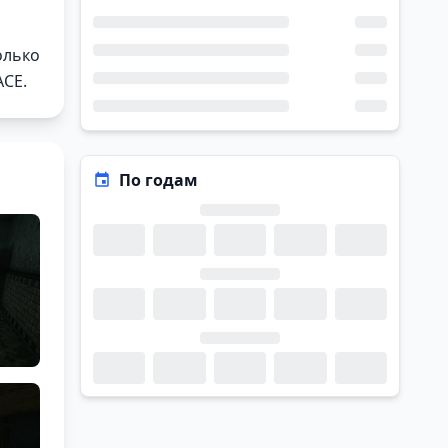
олько
ACE.
По годам