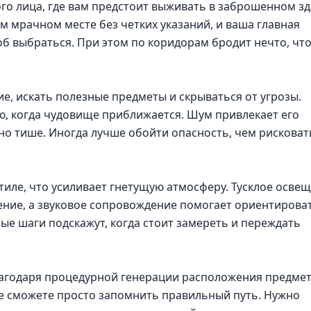
ого лица, где вам предстоит выживать в заброшенном з
м мрачном месте без четких указаний, и ваша главная
об выбраться. При этом по коридорам бродит нечто, чт
е, искать полезные предметы и скрываться от угрозы.
ю, когда чудовище приближается. Шум привлекает его
но тише. Иногда лучше обойти опасность, чем рисковат
иле, что усиливает гнетущую атмосферу. Тусклое осве
ение, а звуковое сопровождение помогает ориентирова
ые шаги подскажут, когда стоит замереть и переждать
лагодаря процедурной генерации расположения предмет
не сможете просто запомнить правильный путь. Нужно