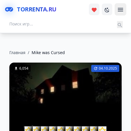
TORRENTA.RU
Главная
/
Mike was Сursed
6,054
04.10.2025