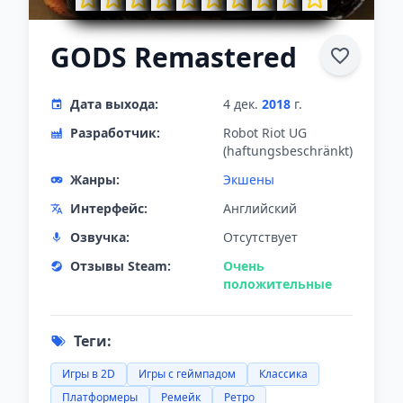
GODS Remastered
Дата выхода:
4 дек.
2018
г.
Разработчик:
Robot Riot UG
(haftungsbeschränkt)
Жанры:
Экшены
Интерфейс:
Английский
Озвучка:
Отсутствует
Отзывы Steam:
Очень
положительные
Теги:
Игры в 2D
Игры с геймпадом
Классика
Платформеры
Ремейк
Ретро