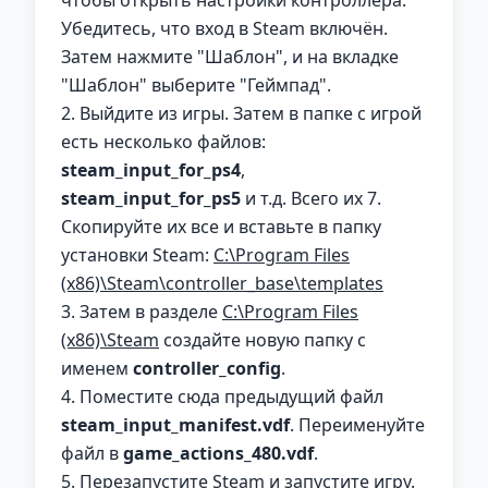
Убедитесь, что вход в Steam включён.
Затем нажмите "Шаблон", и на вкладке
"Шаблон" выберите "Геймпад".
2. Выйдите из игры. Затем в папке с игрой
есть несколько файлов:
steam_input_for_ps4
,
steam_input_for_ps5
и т.д. Всего их 7.
Скопируйте их все и вставьте в папку
установки Steam:
C:\Program Files
(x86)\Steam\controller_base\templates
3. Затем в разделе
C:\Program Files
(x86)\Steam
создайте новую папку с
именем
controller_config
.
4. Поместите сюда предыдущий файл
steam_input_manifest.vdf
. Переименуйте
файл в
game_actions_480.vdf
.
5. Перезапустите Steam и запустите игру.