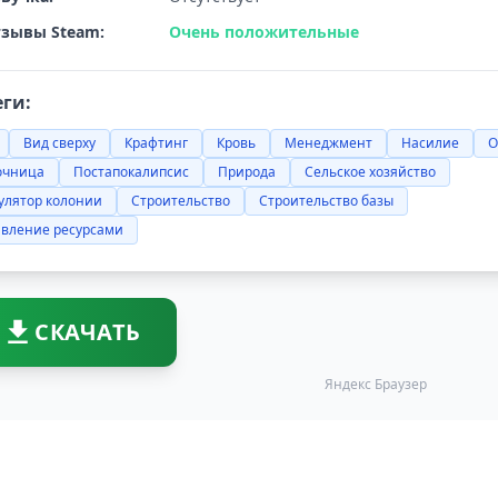
зывы Steam:
Очень положительные
еги:
Вид сверху
Крафтинг
Кровь
Менеджмент
Насилие
О
очница
Постапокалипсис
Природа
Сельское хозяйство
улятор колонии
Строительство
Строительство базы
авление ресурсами
СКАЧАТЬ
Яндекс Браузер