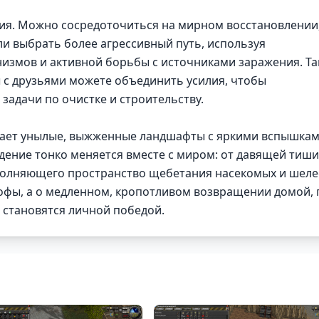
ния. Можно сосредоточиться на мирном восстановлении
ли выбрать более агрессивный путь, используя
измов и активной борьбы с источниками заражения. Та
ы с друзьями можете объединить усилия, чтобы
задачи по очистке и строительству.
тает унылые, выжженные ландшафты с яркими вспышка
ение тонко меняется вместе с миром: от давящей тиш
полняющего пространство щебетания насекомых и шеле
трофы, а о медленном, кропотливом возвращении домой, 
 становятся личной победой.