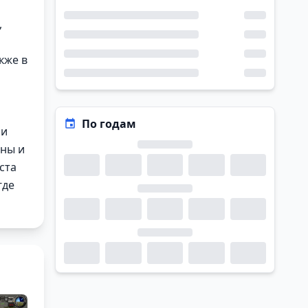
,
кже в
По годам
ми
ины и
ста
где