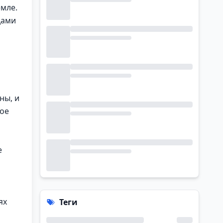
емле.
дами
ны, и
дое
е
ях
Теги