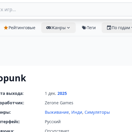
Рейтинговые
Жанры
Теги
По годам
opunk
та выхода:
1 дек.
2025
зработчик:
Zerone Games
анры:
Выживание
,
Инди
,
Симуляторы
терфейс:
Русский
вучка:
Отсутствует