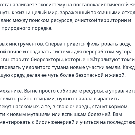
осстанавливаете экосистему на постапокалиптической З
рнуть к жизни целый мир, зараженный токсичными отхо
ланс между поиском ресурсов, очисткой территории и
 природного порядка.
ых инструментов. Сперва придется фильтровать воду,
й почве и создавать системы для переработки мусора.
 вы строите биореакторы, которые нейтрализуют токси
твоевать у ядовитого тумана новые участки земли. Каж
ую среду, делая ее чуть более безопасной и живой.
еханике. Вы не просто собираете ресурсы, а управляет
селить район птицами, нужно сначала вырастить
кут насекомых, а те, в свою очередь, станут кормом.
сти к новым мутациям или вспышкам болезней. Вам
ментировать с биоинженерией и учиться на последстви