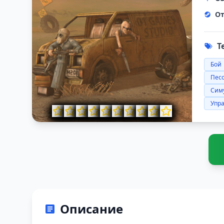
От
Т
Бой
Пес
Сим
Упр
Описание