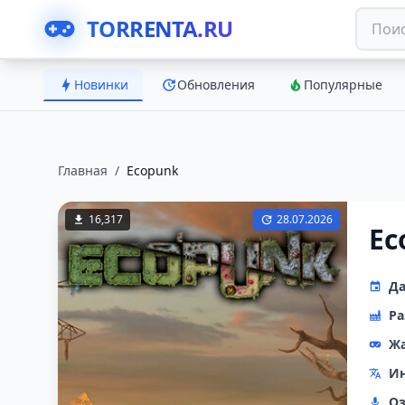
TORRENTA.RU
Новинки
Обновления
Популярные
Главная
/
Ecopunk
16,317
28.07.2026
Ec
Да
Ра
Ж
Ин
Оз