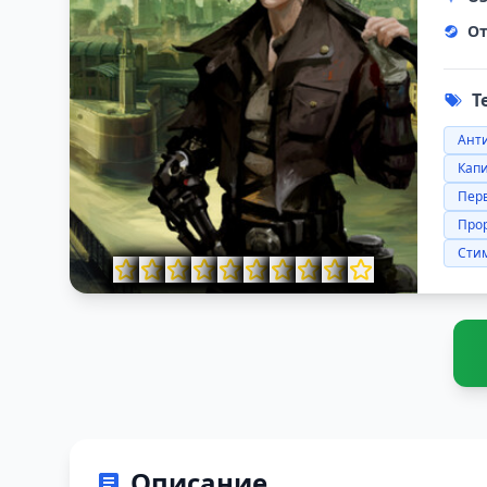
От
Т
Ант
Кап
Пер
Про
Сти
Описание