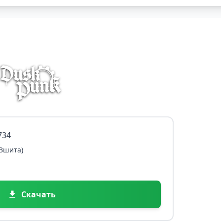
734
 Вшита)
Скачать