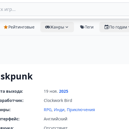
Рейтинговые
Жанры
Теги
По годам
skpunk
та выхода:
19 ноя.
2025
зработчик:
Clockwork Bird
анры:
RPG
,
Инди
,
Приключения
терфейс:
Английский
вучка:
Отсутствует