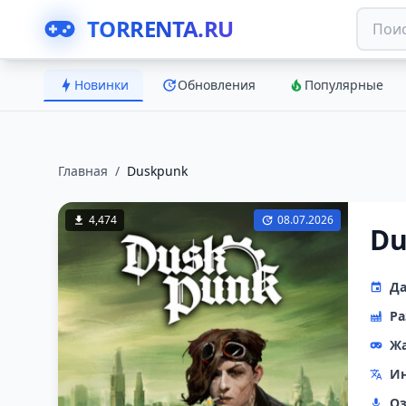
TORRENTA.RU
Новинки
Обновления
Популярные
Главная
/
Duskpunk
4,474
08.07.2026
Du
Да
Ра
Ж
Ин
Оз