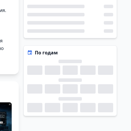
ия.
ая
но
По годам