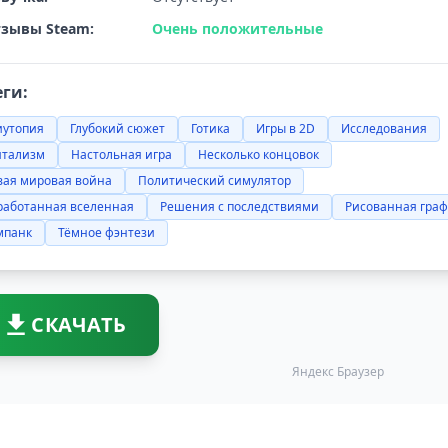
зывы Steam:
Очень положительные
еги:
иутопия
Глубокий сюжет
Готика
Игры в 2D
Исследования
итализм
Настольная игра
Несколько концовок
вая мировая война
Политический симулятор
работанная вселенная
Решения с последствиями
Рисованная гра
мпанк
Тёмное фэнтези
СКАЧАТЬ
Яндекс Браузер