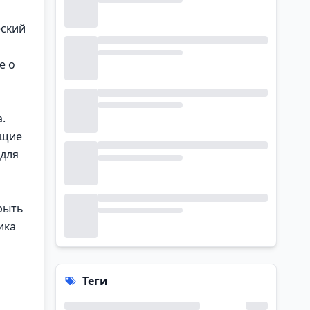
еский
е о
.
ющие
 для
рыть
ика
Теги