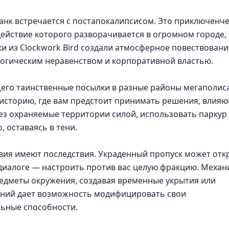
анк встречается с постапокалипсисом. Это приключенч
действие которого разворачивается в огромном городе,
и из Clockwork Bird создали атмосферное повествовани
огическим неравенством и корпоративной властью.
щего таинственные посылки в разные районы мегаполиса
 историю, где вам предстоит принимать решения, влия
ез охраняемые территории силой, использовать паркур
, оставаясь в тени.
твия имеют последствия. Украденный пропуск может отк
 диалоге — настроить против вас целую фракцию. Механ
дметы окружения, создавая временные укрытия или
ений дает возможность модифицировать свои
льные способности.