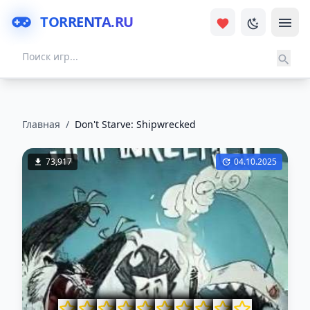
TORRENTA.RU
Главная
/
Don't Starve: Shipwrecked
73,917
04.10.2025