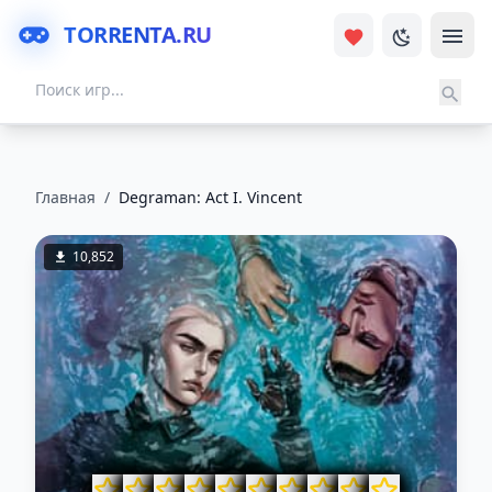
TORRENTA.RU
Главная
/
Degraman: Act I. Vincent
10,852