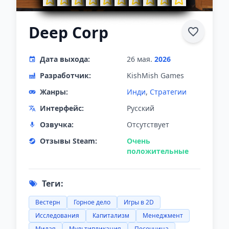
Deep Corp
Дата выхода:
26 мая.
2026
Разработчик:
KishMish Games
Жанры:
Инди
,
Стратегии
Интерфейс:
Русский
Озвучка:
Отсутствует
Отзывы Steam:
Очень
положительные
Теги:
Вестерн
Горное дело
Игры в 2D
Исследования
Капитализм
Менеджмент
Милая
Мультипликация
Песочница