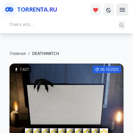
TORRENTA.RU
Главная
/
DEATHWATCH
7,427
06.10.2025