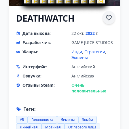
DEATHWATCH
Дата выхода:
22 окт.
2022
г.
Разработчик:
GAME JUICE STUDIOS
Жанры:
Инди
,
Стратегии
,
Экшены
Интерфейс:
Английский
Озвучка:
Английская
Отзывы Steam:
Очень
положительные
Теги:
VR
Головоломка
Демоны
Зомби
Линейная
Мрачная
От первого лица