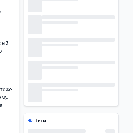
м
орый
о
 тоже
ему.
а
Теги