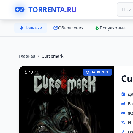
TORRENTA.RU
Новинки
Обновления
Популярные
Главная
/
Cursemark
5,622
04.08.2026
Cu
Да
Ра
Ж
Ин
Оз