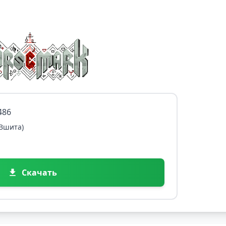
486
 Вшита)
Скачать