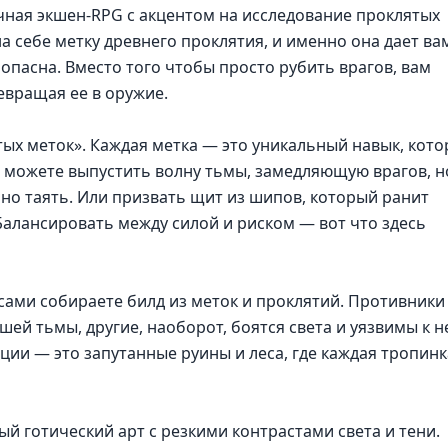
чная экшен-RPG с акцентом на исследование проклятых
на себе метку древнего проклятия, и именно она дает ва
 опасна. Вместо того чтобы просто рубить врагов, вам
евращая ее в оружие.
тых меток». Каждая метка — это уникальный навык, кот
ы можете выпустить волну тьмы, замедляющую врагов, н
нно таять. Или призвать щит из шипов, который ранит
 Балансировать между силой и риском — вот что здесь
ы сами собираете билд из меток и проклятий. Противники
шей тьмы, другие, наоборот, боятся света и уязвимы к н
ции — это запутанные руины и леса, где каждая тропинк
й готический арт с резкими контрастами света и тени.