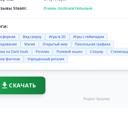
зывы Steam:
Очень положительные
еги:
осферная
Вид сверху
Игры в 2D
Игры с геймпадом
ледования
Магия
Открытый мир
Пиксельная графика
жа на Dark Souls
Рогалик
Ролевой экшен
Слэшер
Стилизац
ное фэнтези
Упрощённый рогалик
СКАЧАТЬ
Яндекс Браузер