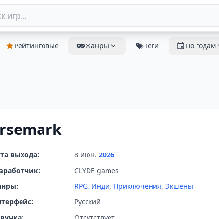
Рейтинговые
Жанры
Теги
По годам
rsemark
та выхода:
8 июн.
2026
зработчик:
CLYDE games
анры:
RPG
,
Инди
,
Приключения
,
Экшены
терфейс:
Русский
вучка:
Отсутствует