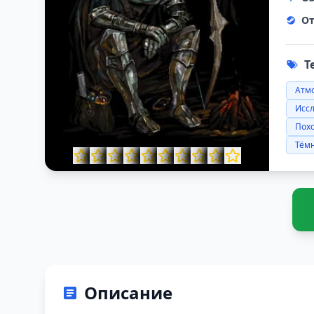
От
Т
Атм
Исс
Похо
Тём
Описание