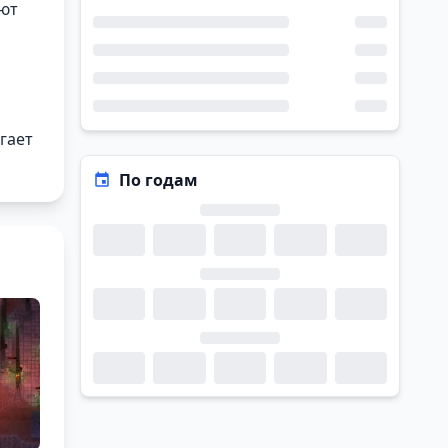
ают
гает
По годам