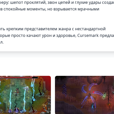
еру: шепот проклятий, звон цепей и глухие удары созд
т в спокойные моменты, но взрывается мрачными
тать крепким представителем жанра с нестандартной
торые просто качают урон и здоровье, Cursemark предла
л.