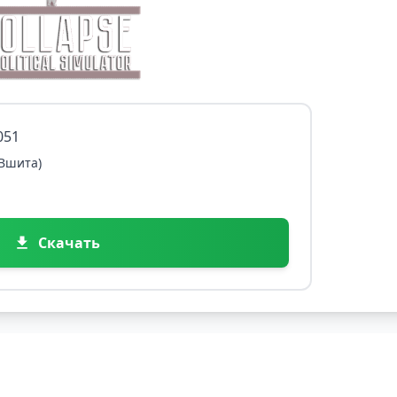
051
 Вшита)
Скачать