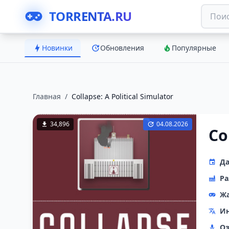
TORRENTA.RU
Новинки
Обновления
Популярные
Главная
/
Collapse: A Political Simulator
34,896
04.08.2026
Co
Да
Ра
Ж
Ин
Оз