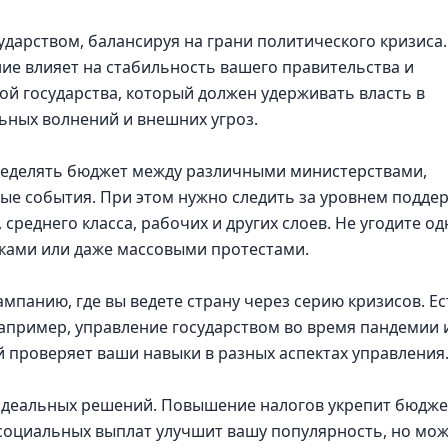
арством, балансируя на грани политического кризиса.
ние влияет на стабильность вашего правительства и
ой государства, который должен удерживать власть в
ьных волнений и внешних угроз.
пределять бюджет между различными министерствами,
ые события. При этом нужно следить за уровнем подде
 среднего класса, рабочих и других слоев. Не угодите о
овками или даже массовыми протестами.
мпанию, где вы ведете страну через серию кризисов. Ес
апример, управление государством во время пандемии 
 проверяет ваши навыки в разных аспектах управления
 идеальных решений. Повышение налогов укрепит бюдже
 социальных выплат улучшит вашу популярность, но мо