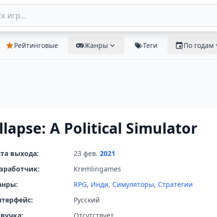
Рейтинговые
Жанры
Теги
По годам
llapse: A Political Simulator
та выхода:
23 фев.
2021
зработчик:
Kremlingames
анры:
RPG
,
Инди
,
Симуляторы
,
Стратегии
терфейс:
Русский
вучка:
Отсутствует