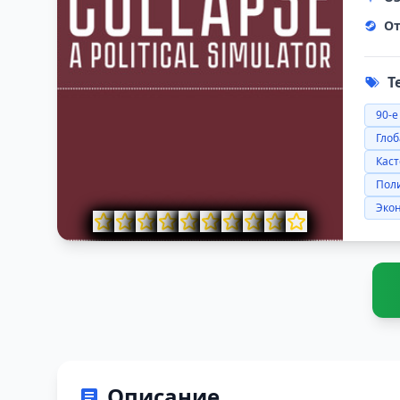
От
Т
90-е
Глоб
Кас
Пол
Эко
Описание