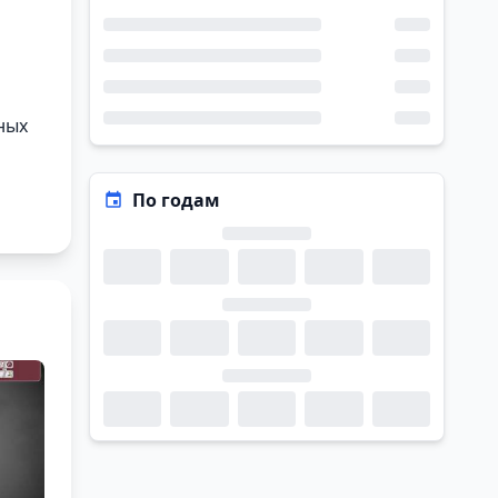
ных
По годам