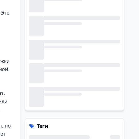
 Это
ржки
дной
ть
или
.
т, но
Теги
жет