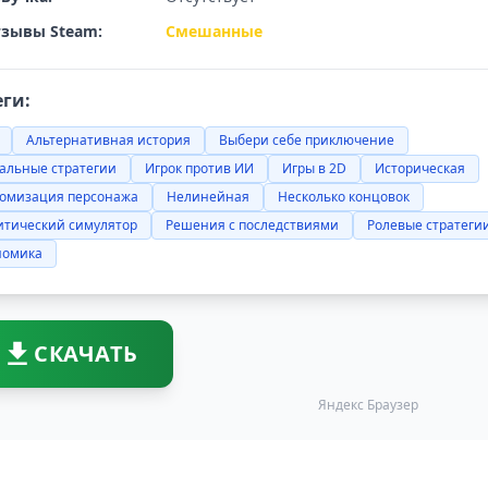
зывы Steam:
Смешанные
еги:
Альтернативная история
Выбери себе приключение
альные стратегии
Игрок против ИИ
Игры в 2D
Историческая
томизация персонажа
Нелинейная
Несколько концовок
итический симулятор
Решения с последствиями
Ролевые стратеги
номика
СКАЧАТЬ
Яндекс Браузер