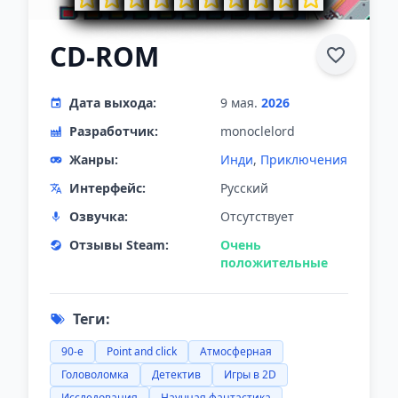
CD-ROM
Дата выхода:
9 мая.
2026
Разработчик:
monoclelord
Жанры:
Инди
,
Приключения
Интерфейс:
Русский
Озвучка:
Отсутствует
Отзывы Steam:
Очень
положительные
Теги:
90-е
Point and click
Атмосферная
Головоломка
Детектив
Игры в 2D
Исследования
Научная фантастика