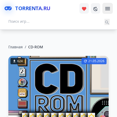
TORRENTA.RU
Главная
/
CD-ROM
624
21.05.2026