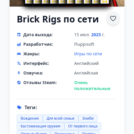
Brick Rigs по сети
Дата выхода:
15 июл.
2023
г.
Разработчик:
Fluppisoft
Жанры:
Игры по сети
Интерфейс:
Английский
Озвучка:
Английская
Отзывы Steam:
Очень
положительные
Теги:
Вождение
Для всей семьи
Зомби
Кастомизация оружия
От первого лица
Открытый мир
Песочница
Полёты