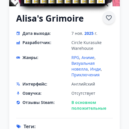
Alisa's Grimoire
Дата выхода:
7 ноя.
2025
г.
Разработчик:
Circle Kurasuke
Warehouse
Жанры:
RPG
,
Аниме
,
Визуальная
новелла
,
Инди
,
Приключения
Интерфейс:
Английский
Озвучка:
Отсутствует
Отзывы Steam:
В основном
положительные
Теги: