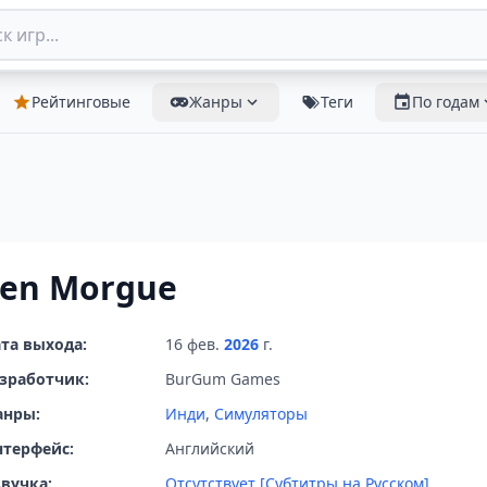
Рейтинговые
Жанры
Теги
По годам
ien Morgue
та выхода:
16 фев.
2026
г.
зработчик:
BurGum Games
анры:
Инди
,
Симуляторы
терфейс:
Английский
вучка:
Отсутствует [Субтитры на Русском]