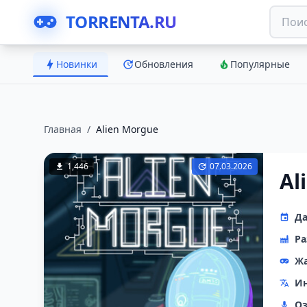
TORRENTA.RU
Новинки
Обновления
Популярные
Главная
/
Alien Morgue
1,446
07.03.2026
Al
Да
Ра
Ж
Ин
Оз