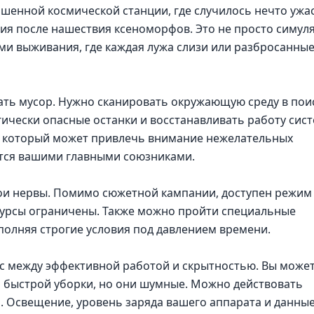
шенной космической станции, где случилось нечто ужа
ия после нашествия ксеноморфов. Это не просто симул
ми выживания, где каждая лужа слизи или разбросанны
ать мусор. Нужно сканировать окружающую среду в пои
ически опасные останки и восстанавливать работу сис
к, который может привлечь внимание нежелательных
ятся вашими главными союзниками.
вои нервы. Помимо сюжетной кампании, доступен режим
есурсы ограничены. Также можно пройти специальные
ыполняя строгие условия под давлением времени.
с между эффективной работой и скрытностью. Вы може
 быстрой уборки, но они шумные. Можно действовать
ть. Освещение, уровень заряда вашего аппарата и данны