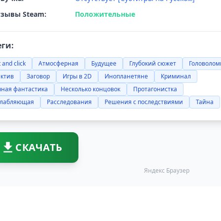
зывы Steam:
Положительные
еги:
 and click
Атмосферная
Будущее
Глубокий сюжет
Головолом
ектив
Заговор
Игры в 2D
Инопланетяне
Криминал
чная фантастика
Несколько концовок
Протагонистка
слабляющая
Расследования
Решения с последствиями
Тайна
СКАЧАТЬ
Яндекс Браузер