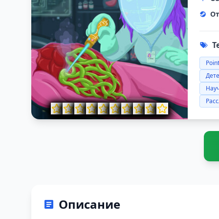
От
Т
Point
Дет
Нау
Рас
Описание