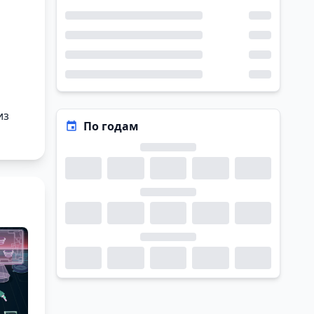
из
По годам