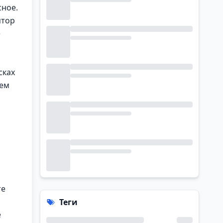
сное.
ятор
е
сках
тем
те
Теги
е