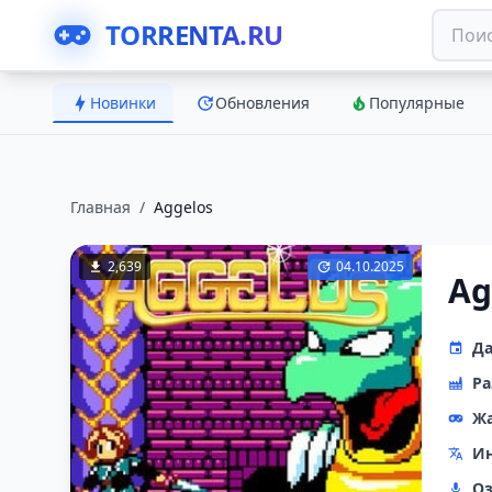
TORRENTA.RU
Новинки
Обновления
Популярные
Главная
/
Aggelos
2,639
04.10.2025
Ag
Да
Ра
Ж
Ин
Оз