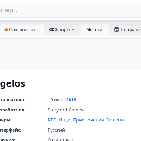
Рейтинговые
Жанры
Теги
По годам
gelos
та выхода:
19 июн.
2018
г.
зработчик:
Storybird Games
анры:
RPG
,
Инди
,
Приключения
,
Экшены
терфейс:
Русский
вучка:
Отсутствует