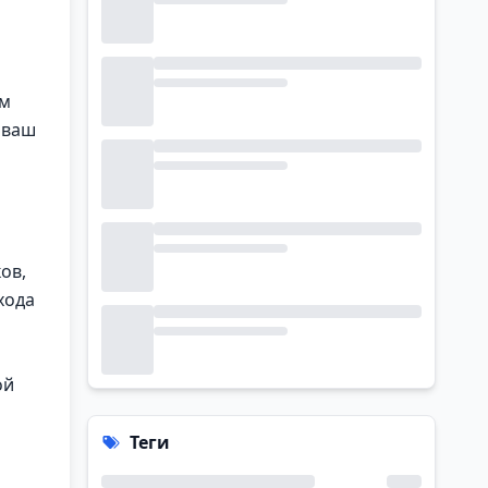
ам
 ваш
ов,
хода
ой
Теги