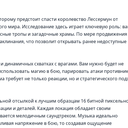
оторому предстоит спасти королевство Лессермун от
го мира. Исследование здесь играет ключевую роль: в
сные тропы и загадочные храмы. По мере продвижения
аклинания, что позволит открывать ранее недоступные
и динамичных схватках с врагами. Вам нужно будет не
использовать магию в бою, парировать атаки противник
ма требует не только реакции, но и стратегического под
льной отсылкой к лучшим образцам 16 битной пиксельн
ации и деталей. Каждая локация обладает своим
вается мелодичным саундтреком. Музыка идеально
силивая напряжение в бою, то создавая ощущение