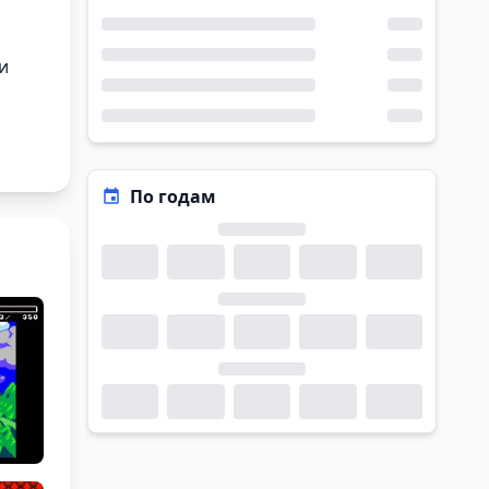
и
По годам