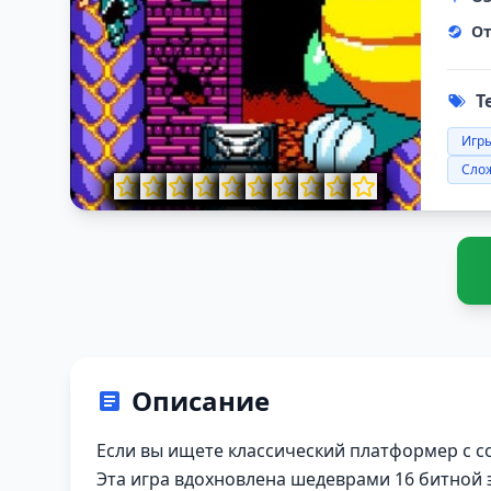
От
Т
Игры
Сло
Описание
Если вы ищете классический платформер с с
Эта игра вдохновлена шедеврами 16 битной э