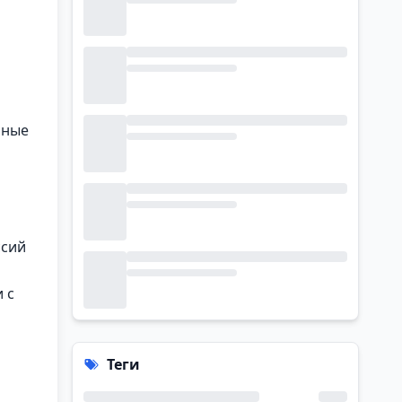
нные
ссий
 с
Теги