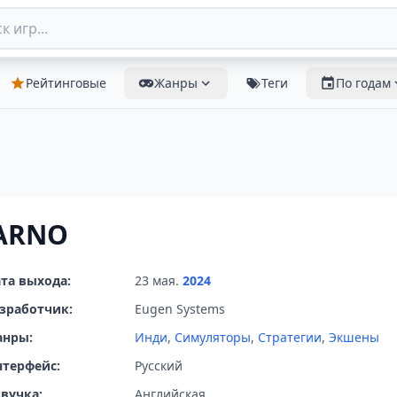
Рейтинговые
Жанры
Теги
По годам
ARNO
та выхода:
23 мая.
2024
зработчик:
Eugen Systems
анры:
Инди
,
Симуляторы
,
Стратегии
,
Экшены
терфейс:
Русский
вучка:
Английская