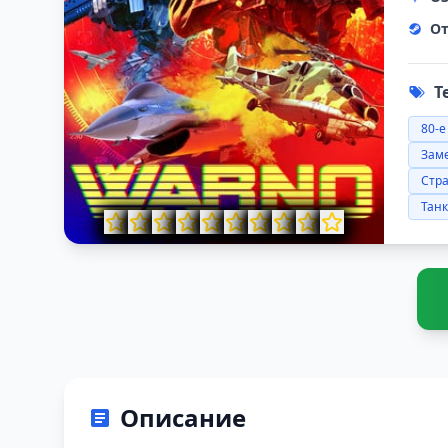
От
Т
80-е
Зам
Стр
Тан
Описание