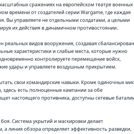
масштабных сражениях на европейском театре военных
ьном времени от создателей серии Wargame, где каждая
оя. Вы управляете не отдельными солдатами, а целыми
ируя их действия в динамичном противостоянии.
ен реальных видов вооружения, создавая сбалансирова
льные характеристики и слабые места, которые нужно
одновременно контролируете перемещение войск,
ские удары и управляете воздушным прикрытием.
пытать свои командирские навыки. Кроме одиночных ми
, здесь есть полноценные кампании за обе
ищет настоящего противника, доступны сетевые баталии
боя. Система укрытий и маскировки делает
 а линия обзора определяет эффективность разведки.