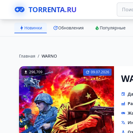
TORRENTA.RU
Новинки
Обновления
Популярные
Главная
/
WARNO
296,709
09.07.2026
W
Да
Ра
Ж
Ин
Оз