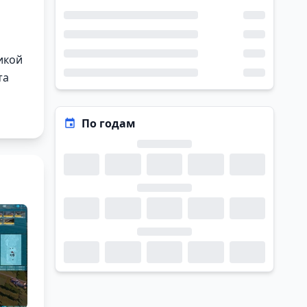
икой
та
По годам