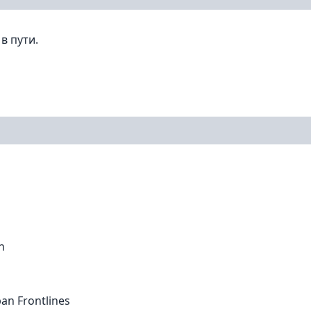
в пути.
n
an Frontlines