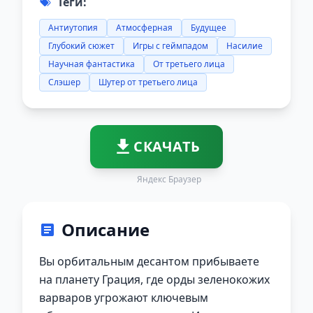
Теги:
Антиутопия
Атмосферная
Будущее
Глубокий сюжет
Игры с геймпадом
Насилие
Научная фантастика
От третьего лица
Слэшер
Шутер от третьего лица
СКАЧАТЬ
Яндекс Браузер
Описание
Вы орбитальным десантом прибываете
на планету Грация, где орды зеленокожих
варваров угрожают ключевым