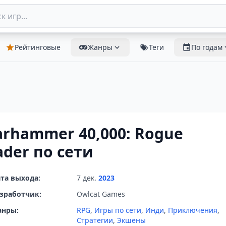
Рейтинговые
Жанры
Теги
По годам
rhammer 40,000: Rogue
ader по сети
та выхода:
7 дек.
2023
зработчик:
Owlcat Games
анры:
RPG
,
Игры по сети
,
Инди
,
Приключения
,
Стратегии
,
Экшены