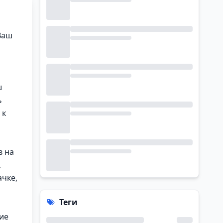
Ваш
ш
ь
 к
в на
,
чке,
Теги
ие