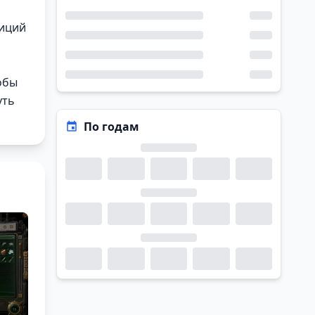
зиций
обы
уть
По годам