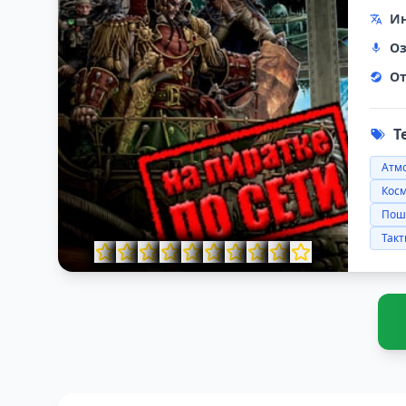
Ин
Оз
От
Т
Атм
Кос
Пош
Такт