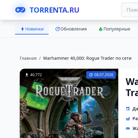
TORRENTA.RU
Новинки
Обновления
Популярные
Главная
/
Warhammer 40,000: Rogue Trader по сети
40,772
08.07.2026
Wa
Tr
Да
Ра
Ж