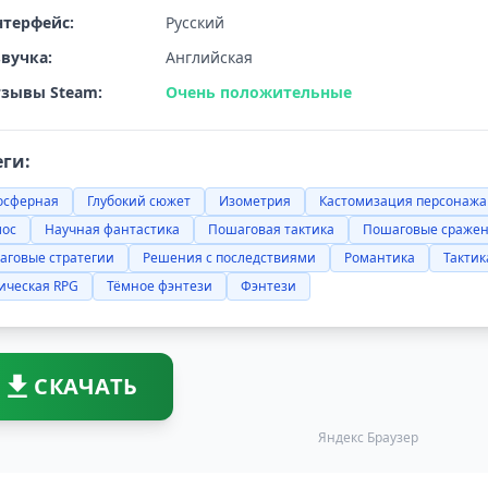
терфейс:
Русский
вучка:
Английская
зывы Steam:
Очень положительные
еги:
осферная
Глубокий сюжет
Изометрия
Кастомизация персонажа
мос
Научная фантастика
Пошаговая тактика
Пошаговые сраже
аговые стратегии
Решения с последствиями
Романтика
Тактик
ическая RPG
Тёмное фэнтези
Фэнтези
СКАЧАТЬ
Яндекс Браузер