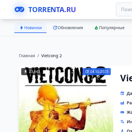
TORRENTA.RU
Новинки
Обновления
Популярные
Главная
/
Vietcong 2
23,643
04.10.2025
Vi
Да
Ра
Ж
Ин
Оз