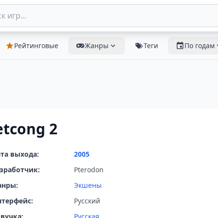
Рейтинговые
Жанры
Теги
По годам
etcong 2
та выхода:
2005
зработчик:
Pterodon
анры:
Экшены
терфейс:
Русский
вучка:
Русская