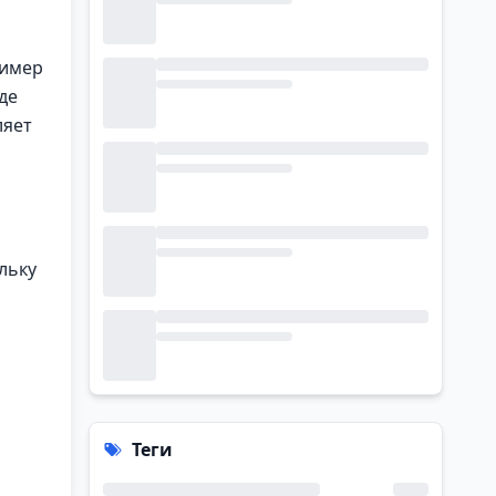
ример
де
ляет
льку
и
Теги