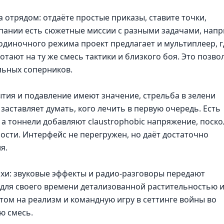
а отрядом: отдаёте простые приказы, ставите точки,
мпании есть сюжетные миссии с разными задачами, нап
 одиночного режима проект предлагает и мультиплеер, г
ают на ту же смесь тактики и близкого боя. Это позво
льных соперников.
ытия и подавление имеют значение, стрельба в зелени
заставляет думать, кого лечить в первую очередь. Есть
 а тоннели добавляют claustrophobic напряжение, поско
ости. Интерфейс не перегружен, но даёт достаточно
я.
хи: звуковые эффекты и радио-разговоры передают
я для своего времени детализованной растительностью 
том на реализм и командную игру в сеттинге войны во
ю смесь.