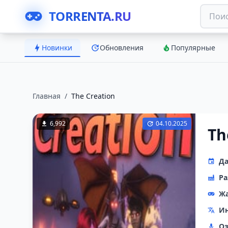
TORRENTA.RU
Новинки
Обновления
Популярные
Главная
/
The Creation
6,992
04.10.2025
Th
Да
Ра
Ж
Ин
Оз