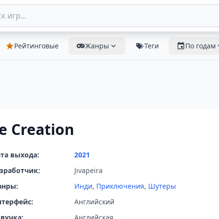
Рейтинговые
Жанры
Теги
По годам
e Creation
та выхода:
2021
зработчик:
Jivapeira
анры:
Инди
,
Приключения
,
Шутеры
терфейс:
Английский
вучка:
Английская