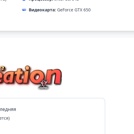
Видеокарта:
GeForce GTX 650
следняя
ется)