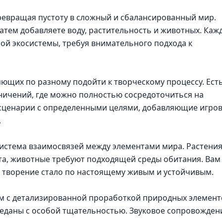
превращая пустоту в сложный и сбалансированный мир.
атем добавляете воду, растительность и животных. Каж
ой экосистемы, требуя внимательного подхода к
яющих по разному подойти к творческому процессу. Ест
ничений, где можно полностью сосредоточиться на
т сценарии с определенными целями, добавляющие игро
.
система взаимосвязей между элементами мира. Растени
та, животные требуют подходящей среды обитания. Вам
е творение стало по настоящему живым и устойчивым.
м с детализированной проработкой природных элемент
реданы с особой тщательностью. Звуковое сопровожден