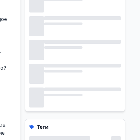
дое
ь
вой
я
ов.
Теги
ие