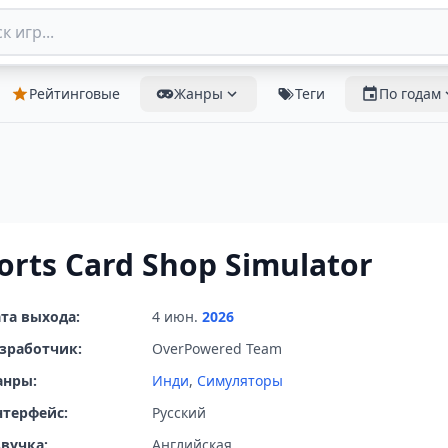
Рейтинговые
Жанры
Теги
По годам
orts Card Shop Simulator
та выхода:
4 июн.
2026
зработчик:
OverPowered Team
анры:
Инди
,
Симуляторы
терфейс:
Русский
вучка:
Английская