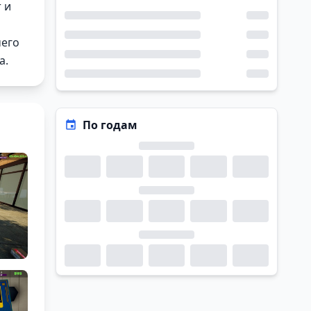
 и
чего
а.
По годам