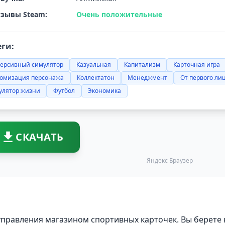
зывы Steam:
Очень положительные
еги:
ерсивный симулятор
Казуальная
Капитализм
Карточная игра
томизация персонажа
Коллектатон
Менеджмент
От первого ли
улятор жизни
Футбол
Экономика
СКАЧАТЬ
Яндекс Браузер
 управления магазином спортивных карточек. Вы берете 