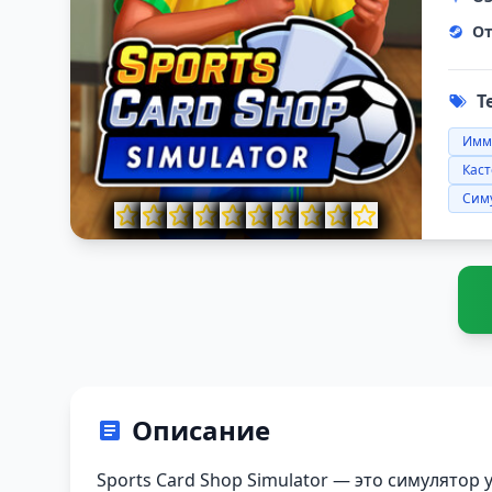
От
Т
Имм
Кас
Сим
Описание
Sports Card Shop Simulator — это симулятор