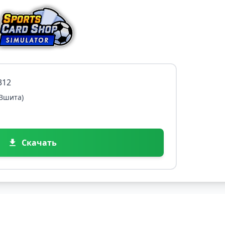
312
 Вшита)
Скачать