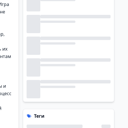
Игра
 не
р,
 их
ентам
ы и
оцесс
й
Теги