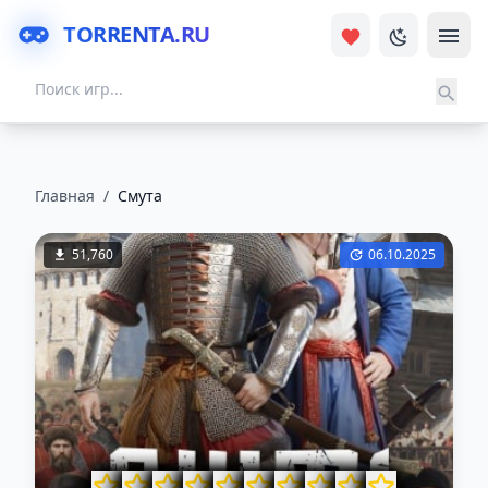
TORRENTA.RU
Главная
/
Смута
51,760
06.10.2025