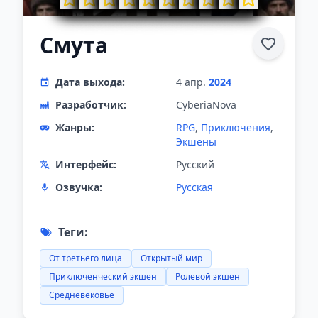
Смута
Дата выхода:
4 апр.
2024
Разработчик:
CyberiaNova
Жанры:
RPG
,
Приключения
,
Экшены
Интерфейс:
Русский
Озвучка:
Русская
Теги:
От третьего лица
Открытый мир
Приключенческий экшен
Ролевой экшен
Средневековье