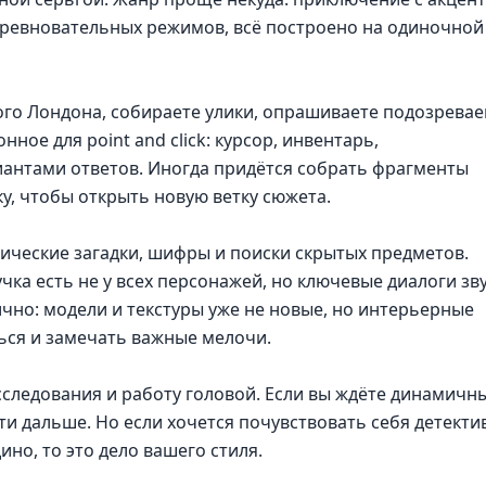
оревновательных режимов, всё построено на одиночной
ого Лондона, собираете улики, опрашиваете подозрева
ное для point and click: курсор, инвентарь,
иантами ответов. Иногда придётся собрать фрагменты
, чтобы открыть новую ветку сюжета.
ические загадки, шифры и поиски скрытых предметов.
чка есть не у всех персонажей, но ключевые диалоги зву
чно: модели и текстуры уже не новые, но интерьерные
ься и замечать важные мелочи.
асследования и работу головой. Если вы ждёте динамичн
ти дальше. Но если хочется почувствовать себя детекти
но, то это дело вашего стиля.