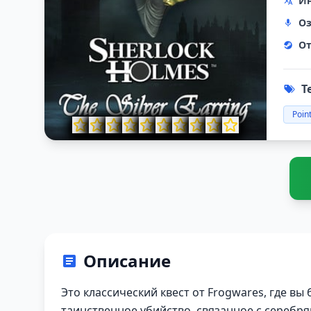
Ин
Оз
От
Т
Point
Описание
Это классический квест от Frogwares, где в
таинственное убийство, связанное с серебр