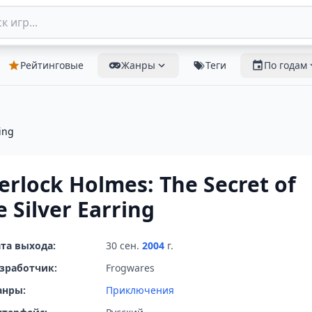
Рейтинговые
Жанры
Теги
По годам
ing
erlock Holmes: The Secret of
e Silver Earring
та выхода:
30 сен.
2004
г.
зработчик:
Frogwares
анры:
Приключения