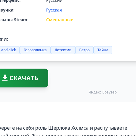
терфейс:
Русский
вучка:
Русская
зывы Steam:
Смешанные
еги:
 and click
Головоломка
Детектив
Ретро
Тайна
СКАЧАТЬ
Яндекс Браузер
ы берёте на себя роль Шерлока Холмса и распутываете
яной серьгой. Жанр проще некуда: приключение с акцен