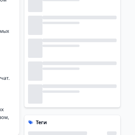
емых
чат.
ых
вом,
Теги