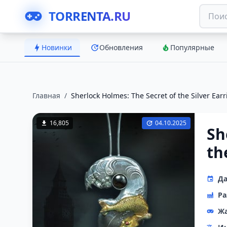
TORRENTA.RU
Новинки
Обновления
Популярные
Главная
/
Sherlock Holmes: The Secret of the Silver Earr
16,805
04.10.2025
Sh
th
Да
Ра
Ж