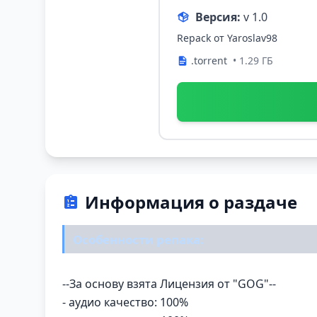
Версия:
v 1.0
Repack от Yaroslav98
.torrent
• 1.29 ГБ
Информация о раздаче
Особенности репака:
--За основу взята Лицензия от "GOG"--
- аудио качество: 100%