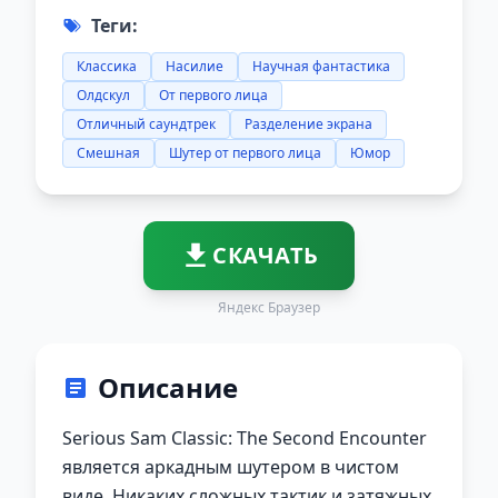
Теги:
Классика
Насилие
Научная фантастика
Олдскул
От первого лица
Отличный саундтрек
Разделение экрана
Смешная
Шутер от первого лица
Юмор
СКАЧАТЬ
Яндекс Браузер
Описание
Serious Sam Classic: The Second Encounter
является аркадным шутером в чистом
виде. Никаких сложных тактик и затяжных