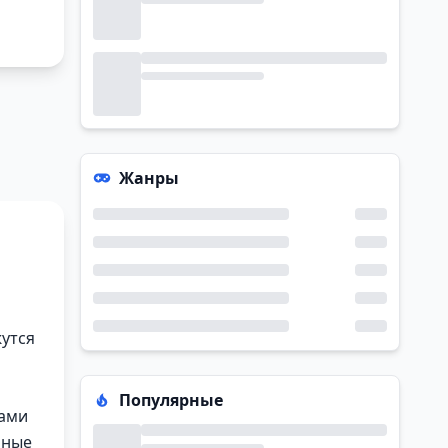
Жанры
жутся
Популярные
жами
нные