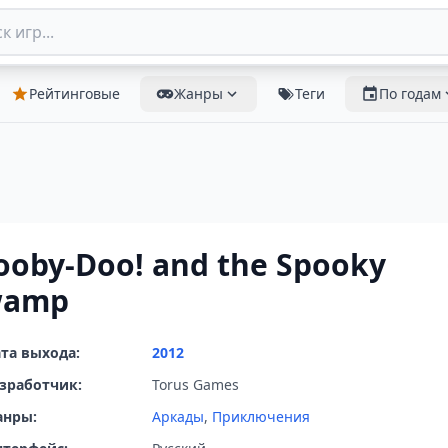
Рейтинговые
Жанры
Теги
По годам
ooby-Doo! and the Spooky
wamp
та выхода:
2012
зработчик:
Torus Games
анры:
Аркады
,
Приключения