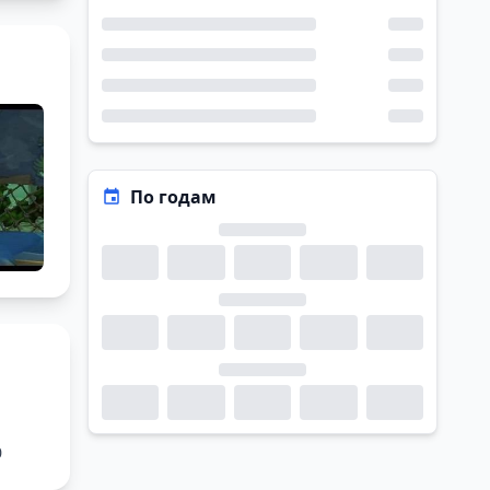
По годам
0