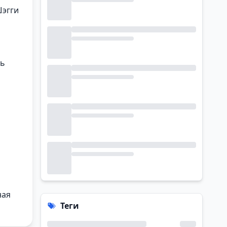
Шэгги
ть
ная
Теги