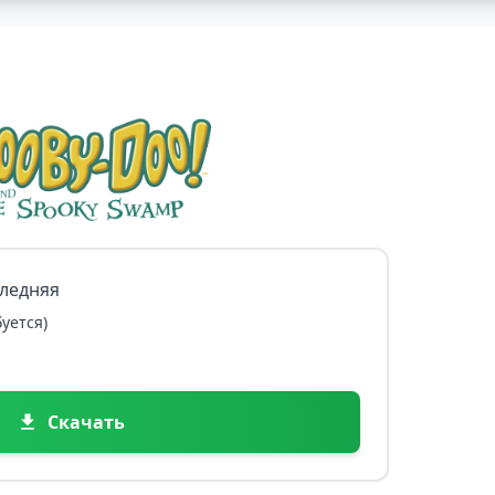
следняя
уется)
Скачать