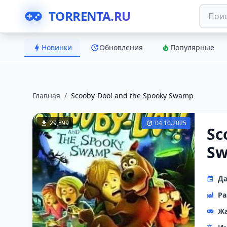
TORRENTA.RU
Новинки
Обновления
Популярные
Главная
/
Scooby-Doo! and the Spooky Swamp
29,899
04.10.2025
Sc
S
Да
Ра
Ж