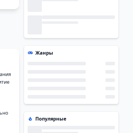
Жанры
мания
итие
льно
Популярные