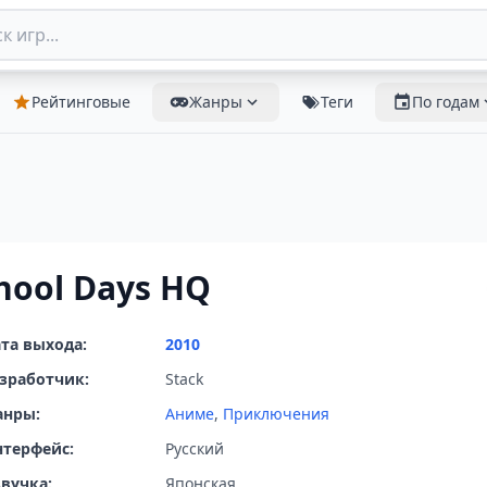
Рейтинговые
Жанры
Теги
По годам
hool Days HQ
та выхода:
2010
зработчик:
Stack
анры:
Аниме
,
Приключения
терфейс:
Русский
вучка:
Японская