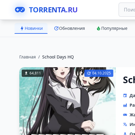
TORRENTA.RU
Новинки
Обновления
Популярные
Главная
/
School Days HQ
64,811
04.10.2025
Sc
Да
Ра
Ж
Ин
Оз