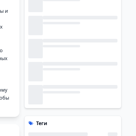
ы и
х
ло
ных
ому
тобы
Теги