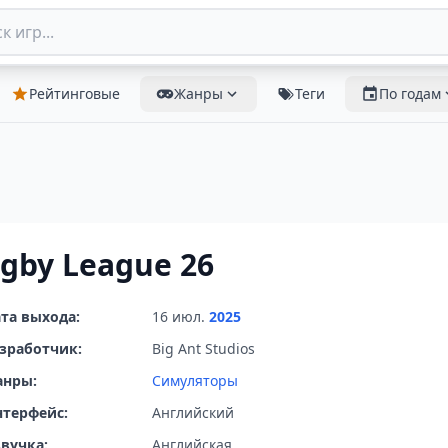
Рейтинговые
Жанры
Теги
По годам
gby League 26
та выхода:
16 июл.
2025
зработчик:
Big Ant Studios
анры:
Симуляторы
терфейс:
Английский
вучка:
Английская