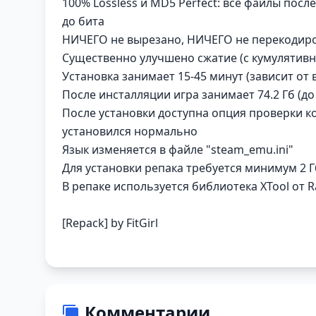
100% Lossless и MD5 Perfect: все файлы пос
до бита
НИЧЕГО не вырезано, НИЧЕГО не перекодир
Существенно улучшено сжатие (с кумулятивны
Установка занимает 15-45 минут (зависит от
После инсталляции игра занимает 74.2 Гб (до
После установки доступна опция проверки к
установился нормально
Язык изменяется в файле "steam_emu.ini"
Для установки репака требуется минимум 2 
В репаке используется библиотека XTool от 
[Repack] by FitGirl
Комментарии