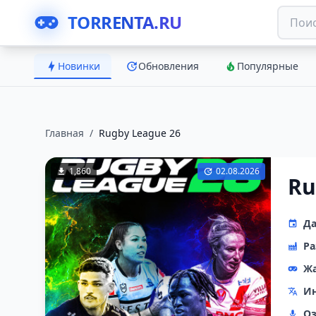
TORRENTA.RU
Новинки
Обновления
Популярные
Главная
/
Rugby League 26
1,860
02.08.2026
Ru
Да
Ра
Ж
Ин
Оз