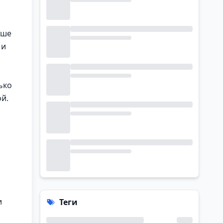
аше
 и
ько
й.
и
Теги