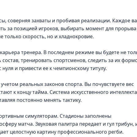
сы, соверняя захваты и пробивая реализации. Каждое в
ить за позицией игроков, выбирать момент для прорыва
е только скорость, но и хладнокровие.
карьера тренера. В последнем режиме вы будете не тол
 состав, тренировать спортсменов, следить за их формо
нуля и привести ее к чемпионскому титулу.
 учетом реальных законов спорта. Вы почувствуете вес
стают к концу тайма. Система искусственного интеллекта
тавляя постоянно менять тактику.
ортивным симуляторам. Стадионы заполнены
феру матча. Звуковая палитра передает и гул трибун, 
здает целостную картину профессионального регби.