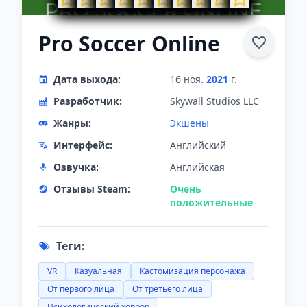
Pro Soccer Online
Дата выхода:
16 ноя.
2021
г.
Разработчик:
Skywall Studios LLC
Жанры:
Экшены
Интерфейс:
Английский
Озвучка:
Английская
Отзывы Steam:
Очень
положительные
Теги:
VR
Казуальная
Кастомизация персонажа
От первого лица
От третьего лица
Психологический хоррор