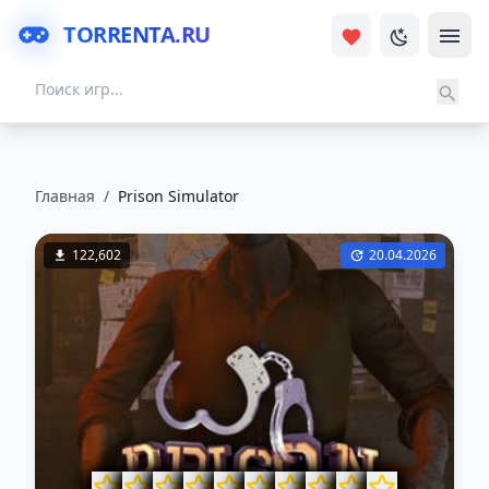
TORRENTA.RU
Главная
/
Prison Simulator
122,602
20.04.2026