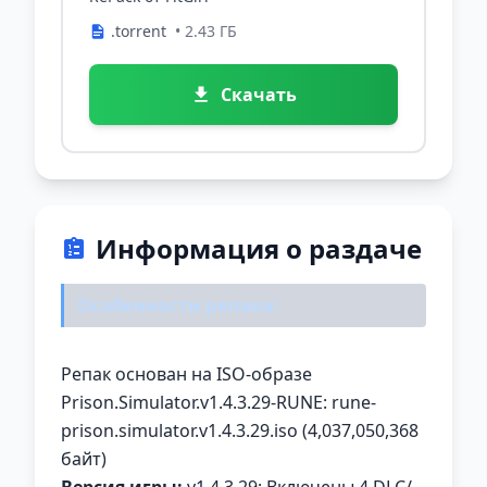
.torrent
• 2.43 ГБ
Скачать
Информация о раздаче
Особенности репака:
Репак основан на ISO-образе
Prison.Simulator.v1.4.3.29-RUNE: rune-
prison.simulator.v1.4.3.29.iso (4,037,050,368
байт)
Версия игры:
v1.4.3.29; Включены 4 DLC/