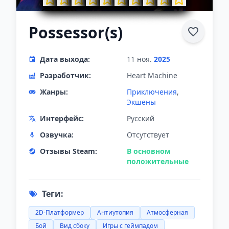
Possessor(s)
Дата выхода:
11 ноя.
2025
Разработчик:
Heart Machine
Жанры:
Приключения
,
Экшены
Интерфейс:
Русский
Озвучка:
Отсутствует
Отзывы Steam:
В основном
положительные
Теги:
2D-Платформер
Антиутопия
Атмосферная
Бой
Вид сбоку
Игры с геймпадом