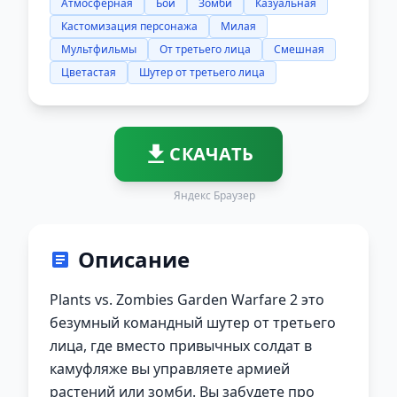
Атмосферная
Бой
Зомби
Казуальная
Кастомизация персонажа
Милая
Мультфильмы
От третьего лица
Смешная
Цветастая
Шутер от третьего лица
СКАЧАТЬ
Яндекс Браузер
Описание
Plants vs. Zombies Garden Warfare 2 это
безумный командный шутер от третьего
лица, где вместо привычных солдат в
камуфляже вы управляете армией
растений или зомби. Вы забудете про