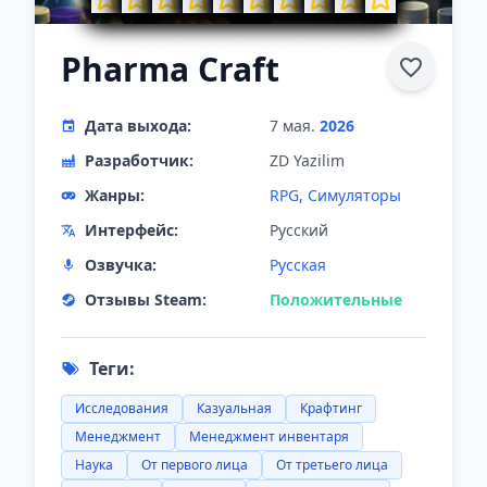
Pharma Craft
Дата выхода:
7 мая.
2026
Разработчик:
ZD Yazilim
Жанры:
RPG
,
Симуляторы
Интерфейс:
Русский
Озвучка:
Русская
Отзывы Steam:
Положительные
Теги:
Исследования
Казуальная
Крафтинг
Менеджмент
Менеджмент инвентаря
Наука
От первого лица
От третьего лица