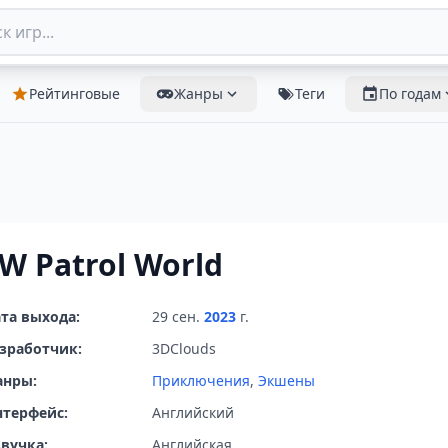
Рейтинговые
Жанры
Теги
По годам
W Patrol World
та выхода:
29 сен.
2023
г.
зработчик:
3DClouds
анры:
Приключения
,
Экшены
терфейс:
Английский
вучка:
Английская