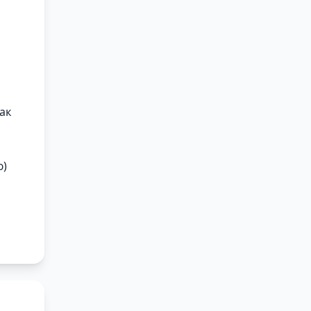
ак
ю)