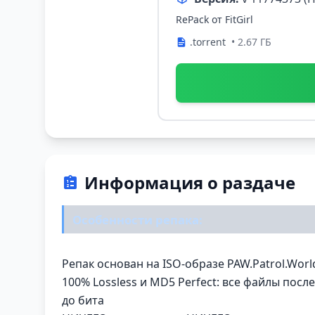
RePack от FitGirl
.torrent
• 2.67 ГБ
Информация о раздаче
Особенности репака:
Репак основан на ISO-образе PAW.Patrol.World
100% Lossless и MD5 Perfect: все файлы пос
до бита