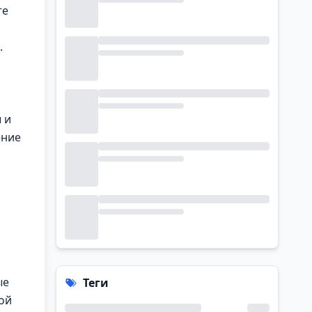
те
.
 и
ение
ые
Теги
ой