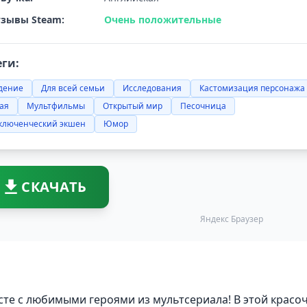
зывы Steam:
Очень положительные
еги:
дение
Для всей семьи
Исследования
Кастомизация персонажа
ая
Мультфильмы
Открытый мир
Песочница
ключенческий экшен
Юмор
СКАЧАТЬ
Яндекс Браузер
те с любимыми героями из мультсериала! В этой красо