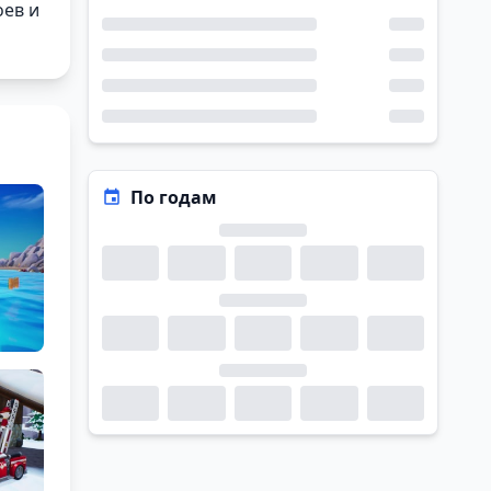
оев и
По годам