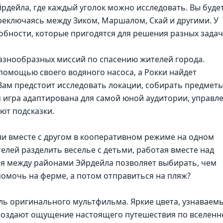
рдейла, где каждый уголок можно исследовать. Вы буде
реключаясь между Зиком, Маршалом, Скай и другими. У
обности, которые пригодятся для решения разных задач
азнообразных миссий по спасению жителей города.
омощью своего водяного насоса, а Рокки найдет
м предстоит исследовать локации, собирать предметы
ом игра адаптирована для самой юной аудитории, управл
ют подсказки.
и вместе с другом в кооперативном режиме на одном
елей разделить веселье с детьми, работая вместе над
я между районами Эйрдейла позволяет выбирать, чем
помочь на ферме, а потом отправиться на пляж?
ль оригинального мультфильма. Яркие цвета, узнаваем
создают ощущение настоящего путешествия по вселенн