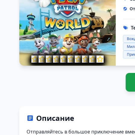
От
Т
Вож
Мил
При
Описание
Отправляйтесь в большое приключение вмес