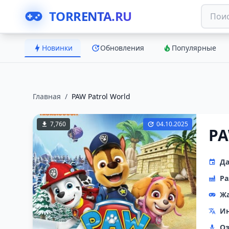
TORRENTA.RU
Новинки
Обновления
Популярные
Главная
/
PAW Patrol World
7,760
04.10.2025
PA
Да
Ра
Ж
Ин
Оз