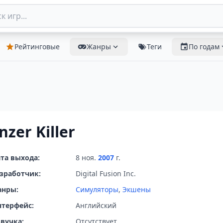
Рейтинговые
Жанры
Теги
По годам
nzer Killer
та выхода:
8 ноя.
2007
г.
зработчик:
Digital Fusion Inc.
анры:
Симуляторы
,
Экшены
терфейс:
Английский
вучка:
Отсутствует