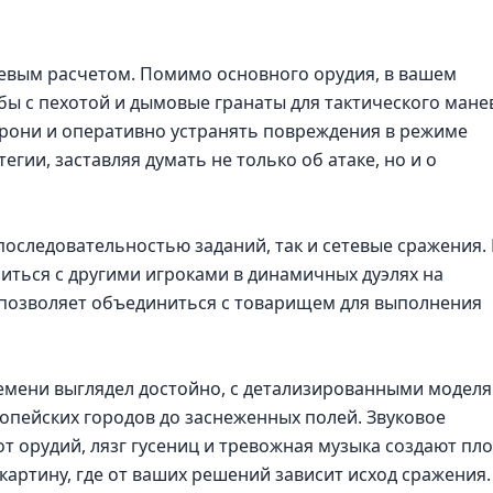
оевым расчетом. Помимо основного орудия, в вашем
ы с пехотой и дымовые гранаты для тактического мане
брони и оперативно устранять повреждения в режиме
егии, заставляя думать не только об атаке, но и о
последовательностью заданий, так и сетевые сражения. 
ться с другими игроками в динамичных дуэлях на
позволяет объединиться с товарищем для выполнения
времени выглядел достойно, с детализированными модел
опейских городов до заснеженных полей. Звуковое
т орудий, лязг гусениц и тревожная музыка создают пл
картину, где от ваших решений зависит исход сражения.