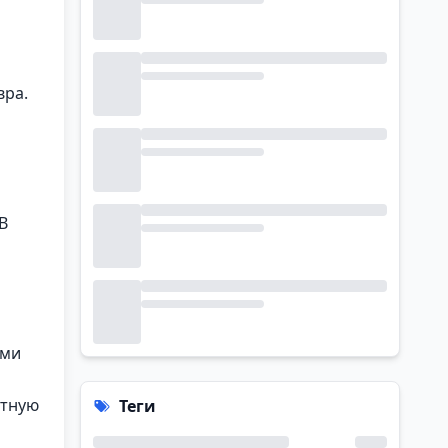
вра.
В
ями
отную
Теги