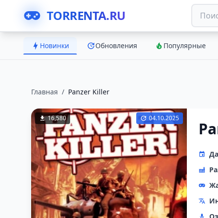
TORRENTA.RU
Новинки
Обновления
Популярные
Главная
/
Panzer Killer
16,580
04.10.2025
Pa
Да
Ра
Ж
Ин
Оз