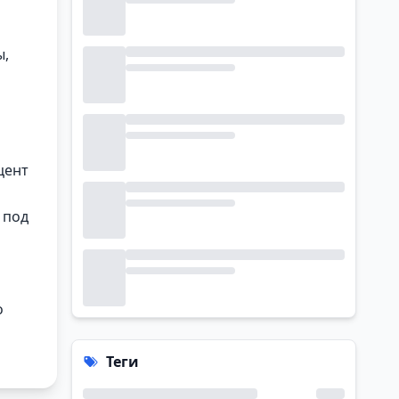
ы,
цент
 под
о
Теги