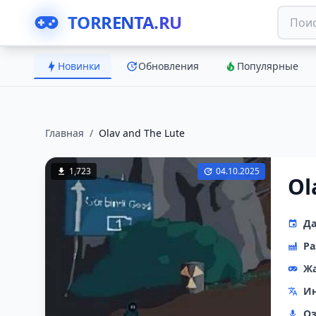
TORRENTA.RU
Новинки
Обновления
Популярные
Главная
/
Olav and The Lute
1,723
04.10.2025
Ol
Да
Ра
Ж
Ин
Оз