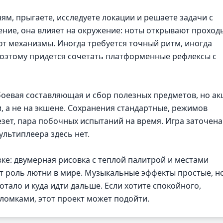
ям, прыгаете, исследуете локации и решаете задачи с
ние, она влияет на окружение: ноты открывают проход
т механизмы. Иногда требуется точный ритм, иногда
поэтому придется сочетать платформенные рефлексы с
оевая составляющая и сбор полезных предметов, но ак
, а не на экшене. Сохранения стандартные, режимов
зет, пара побочных испытаний на время. Игра заточена
льтиплеера здесь нет.
зке: двумерная рисовка с теплой палитрой и местами
т роль лютни в мире. Музыкальные эффекты простые, н
тало и куда идти дальше. Если хотите спокойного,
ломками, этот проект может подойти.