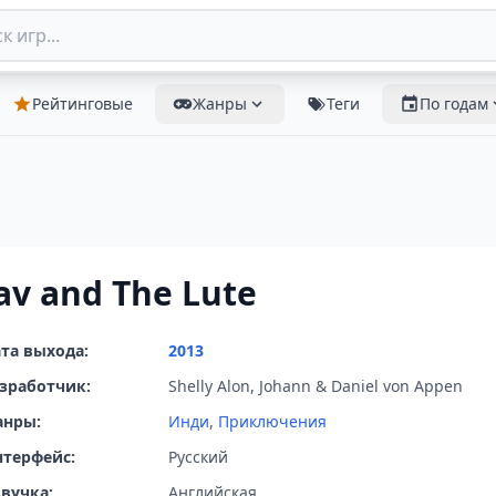
Рейтинговые
Жанры
Теги
По годам
av and The Lute
та выхода:
2013
зработчик:
Shelly Alon, Johann & Daniel von Appen
анры:
Инди
,
Приключения
терфейс:
Русский
вучка:
Английская