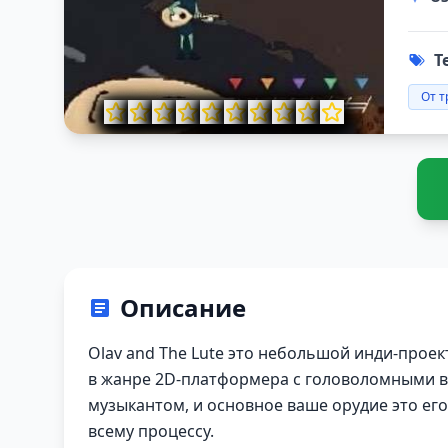
Т
От т
Описание
Olav and The Lute это небольшой инди-проект
в жанре 2D-платформера с головоломными в
музыкантом, и основное ваше орудие это его
всему процессу.