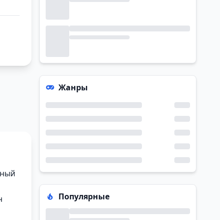
Жанры
нный
Популярные
н