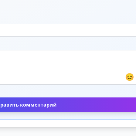
😊
править комментарий