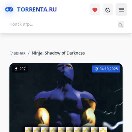
TORRENTA.RU
Главная
/
Ninja: Shadow of Darkness
297
04.10.2025