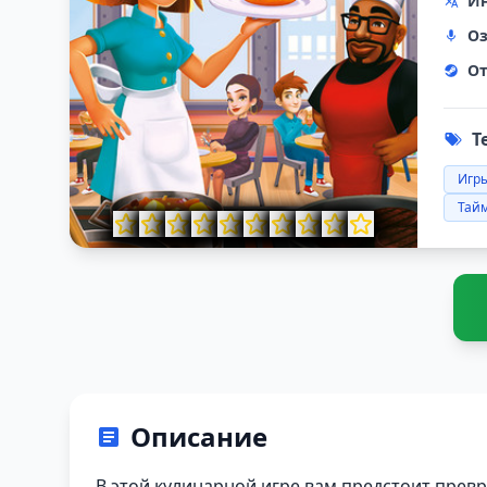
Ин
Оз
От
Т
Игры
Тай
Описание
В этой кулинарной игре вам предстоит пре