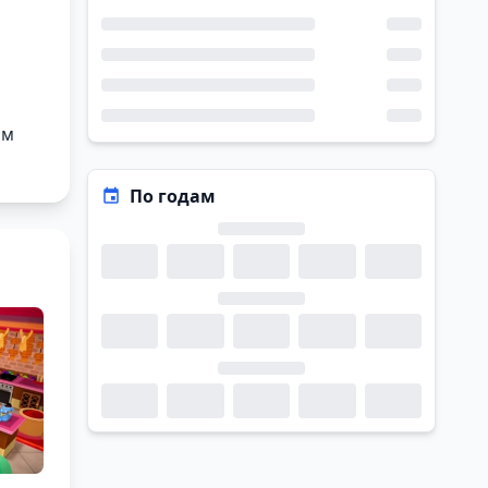
ом
По годам