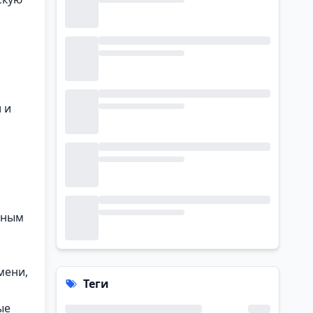
 и
йным
мени,
Теги
ые