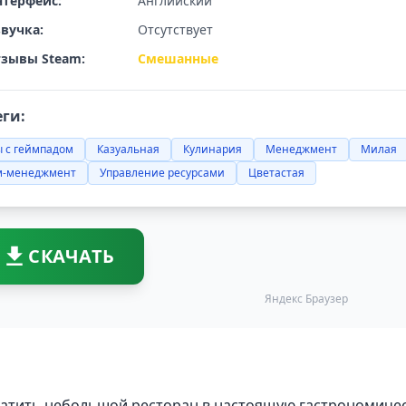
терфейс:
Английский
вучка:
Отсутствует
зывы Steam:
Смешанные
еги:
 с геймпадом
Казуальная
Кулинария
Менеджмент
Милая
м-менеджмент
Управление ресурсами
Цветастая
СКАЧАТЬ
Яндекс Браузер
вратить небольшой ресторан в настоящую гастрономиче