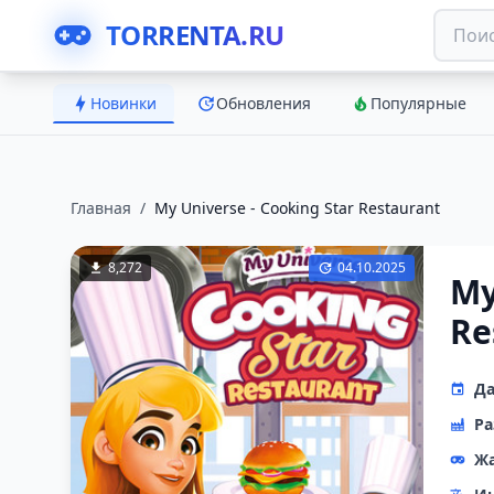
TORRENTA.RU
Новинки
Обновления
Популярные
Главная
/
My Universe - Cooking Star Restaurant
8,272
04.10.2025
My
Re
Да
Ра
Ж