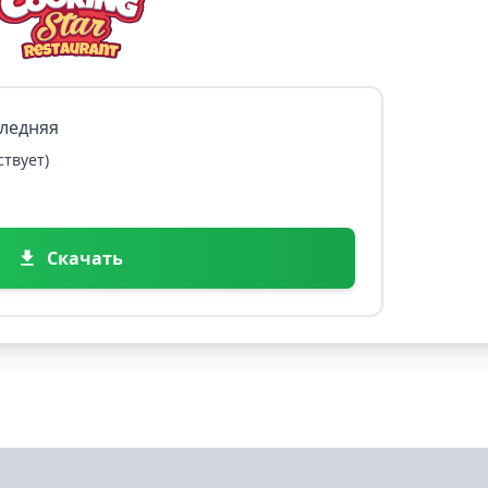
следняя
ствует)
Скачать