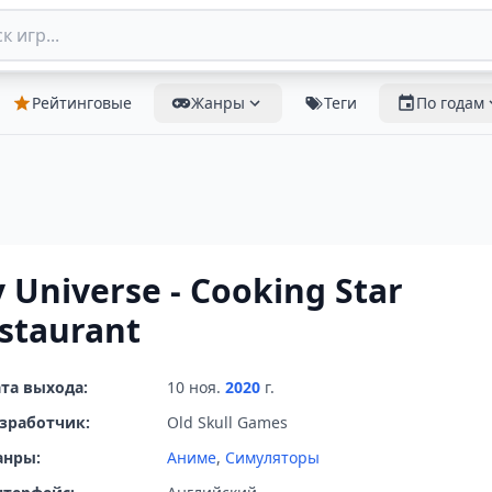
Рейтинговые
Жанры
Теги
По годам
 Universe - Cooking Star
staurant
та выхода:
10 ноя.
2020
г.
зработчик:
Old Skull Games
анры:
Аниме
,
Симуляторы