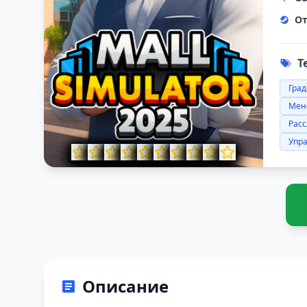
От
Т
Гра
Мен
Рас
Упр
Описание