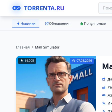
TORRENTA.RU
Новинки
Обновления
Популярные
Главная
/
Mall Simulator
14,905
07.03.2026
Ma
Да
Ра
Ж
Ин
Оз