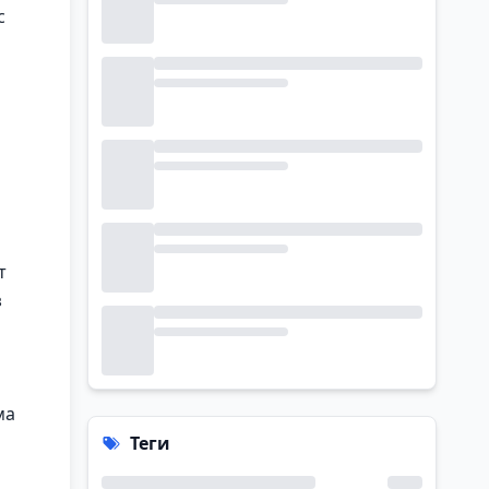
с
т
з
ма
Теги