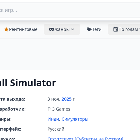
Рейтинговые
Жанры
Теги
По годам
ll Simulator
та выхода:
3 ноя.
2025
г.
зработчик:
F13 Games
анры:
Инди
,
Симуляторы
терфейс:
Русский
вучка:
Отсутствует [Субтитры на Русском]