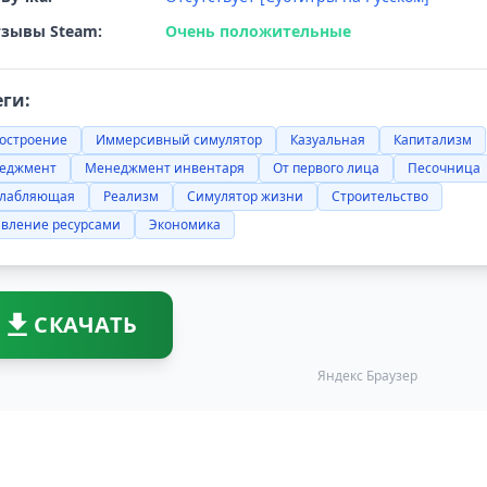
зывы Steam:
Очень положительные
еги:
достроение
Иммерсивный симулятор
Казуальная
Капитализм
еджмент
Менеджмент инвентаря
От первого лица
Песочница
слабляющая
Реализм
Симулятор жизни
Строительство
авление ресурсами
Экономика
СКАЧАТЬ
Яндекс Браузер