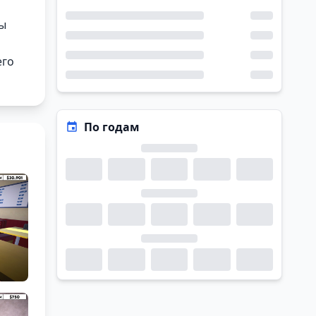
Вы
его
По годам