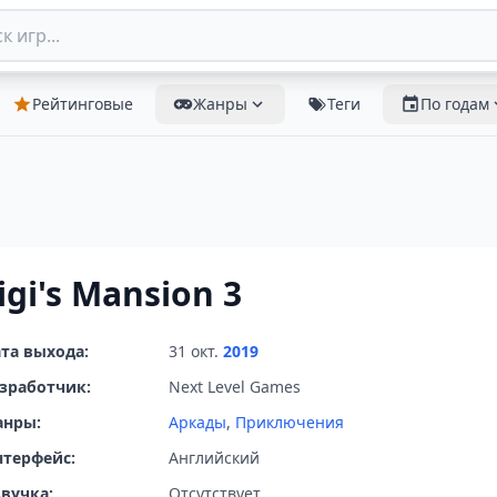
Рейтинговые
Жанры
Теги
По годам
igi's Mansion 3
та выхода:
31 окт.
2019
зработчик:
Next Level Games
анры:
Аркады
,
Приключения
терфейс:
Английский
вучка:
Отсутствует