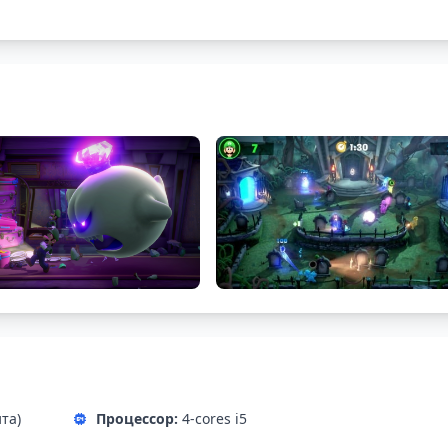
ита)
Процессор:
4-cores i5