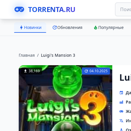
TORRENTA.RU
Новинки
Обновления
Популярные
Главная
/
Luigi's Mansion 3
38,169
04.10.2025
Lu
Да
Ра
Ж
Ин
Оз