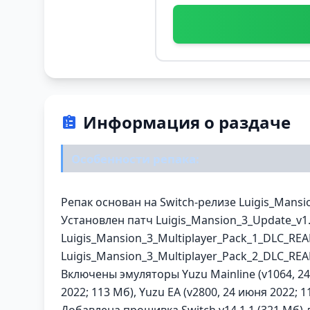
Информация о раздаче
Особенности репака:
Репак основан на Switch-релизе Luigis_Mansio
Установлен патч Luigis_Mansion_3_Update_v1
Luigis_Mansion_3_Multiplayer_Pack_1_DLC_
Luigis_Mansion_3_Multiplayer_Pack_2_DLC_
Включены эмуляторы Yuzu Mainline (v1064, 24 
2022; 113 Mб), Yuzu EA (v2800, 24 июня 2022; 11
Добавлена прошивка Switch v14.1.1 (321 Мб) д