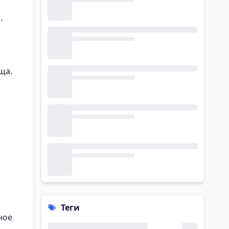
.
ща.
Теги
ное