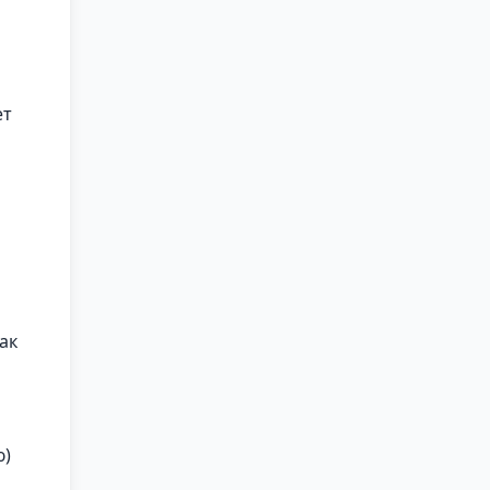
ет
ак
ю)