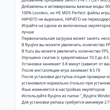
Добавлены и активированы важные моды: 60 FP
100% Lossless, но НЕ MD5 Perfect: файлы иг
НИЧЕГО не вырезано, НИЧЕГО не перекодир
Играйте на одном из включенных эмуляторов
лучше
Первоначальная загрузка может занять неск
В Ryujinx вы можете увеличить количество F
В Yuzu вы можете увеличить количество FPS,
Улучшено сжатие (с кумулятивных 10.3 до 4.5 
Установка занимает 3-8 минут (зависит от в
После инсталляции игра занимает 8.5 Гб
После установки доступна опция проверки к
установился нормально (только при установк
Язык изменяется в настройках эмуляторов
Используйте Ryujinx из папки "_Ryujinx Wind
Для установки репака требуется минимум 2 