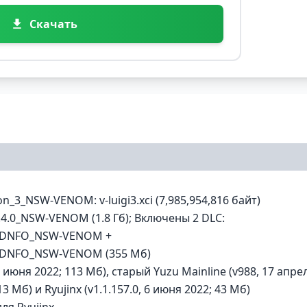
Скачать
n_3_NSW-VENOM: v-luigi3.xci (7,985,954,816 байт)
.4.0_NSW-VENOM (1.8 Гб); Включены 2 DLC:
READNFO_NSW-VENOM +
READNFO_NSW-VENOM (355 Mб)
июня 2022; 113 Mб), старый Yuzu Mainline (v988, 17 апре
3 Mб) и Ryujinx (v1.1.157.0, 6 июня 2022; 43 Mб)
ля Ryujinx