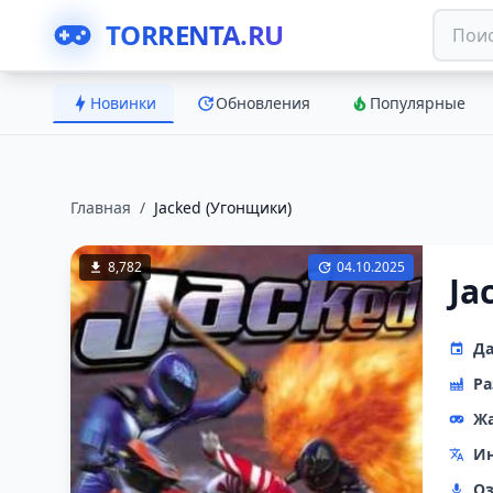
TORRENTA.RU
Новинки
Обновления
Популярные
Главная
/
Jacked (Угонщики)
8,782
04.10.2025
Ja
Да
Ра
Ж
Ин
Оз