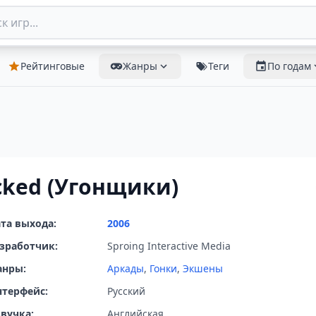
Рейтинговые
Жанры
Теги
По годам
cked (Угонщики)
та выхода:
2006
зработчик:
Sproing Interactive Media
анры:
Аркады
,
Гонки
,
Экшены
терфейс:
Русский
вучка:
Английская