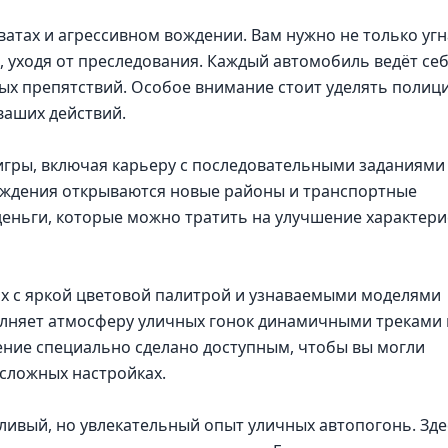
ватах и агрессивном вождении. Вам нужно не только уг
о, уходя от преследования. Каждый автомобиль ведёт се
ых препятствий. Особое внимание стоит уделять полици
 ваших действий.
гры, включая карьеру с последовательными заданиями
хождения открываются новые районы и транспортные
деньги, которые можно тратить на улучшение характери
 х с яркой цветовой палитрой и узнаваемыми моделями
лняет атмосферу уличных гонок динамичными треками 
ние специально сделано доступным, чтобы вы могли
 сложных настройках.
йливый, но увлекательный опыт уличных автопогонь. Зде