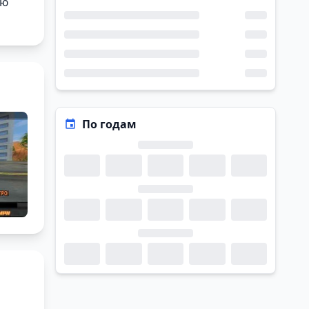
ую
По годам