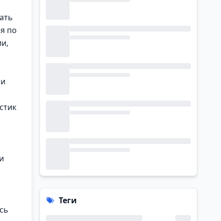
нать
бя по
и,
 и
стик
и
Теги
сь