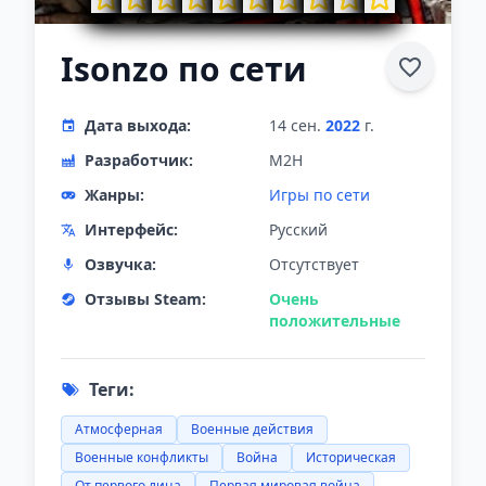
Isonzo по сети
Дата выхода:
14 сен.
2022
г.
Разработчик:
M2H
Жанры:
Игры по сети
Интерфейс:
Русский
Озвучка:
Отсутствует
Отзывы Steam:
Очень
положительные
Теги:
Атмосферная
Военные действия
Военные конфликты
Война
Историческая
От первого лица
Первая мировая война