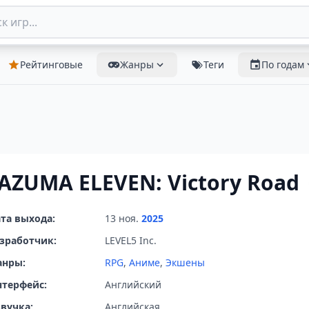
Рейтинговые
Жанры
Теги
По годам
AZUMA ELEVEN: Victory Road
та выхода:
13 ноя.
2025
зработчик:
LEVEL5 Inc.
анры:
RPG
,
Аниме
,
Экшены
терфейс:
Английский
вучка:
Английская