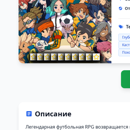
От
Т
Глу
Кас
Похо
Описание
Легендарная футбольная RPG возвращается в