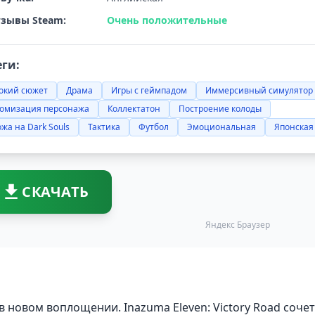
зывы Steam:
Очень положительные
еги:
бокий сюжет
Драма
Игры с геймпадом
Иммерсивный симулятор
томизация персонажа
Коллектатон
Построение колоды
жа на Dark Souls
Тактика
Футбол
Эмоциональная
Японская
СКАЧАТЬ
Яндекс Браузер
 новом воплощении. Inazuma Eleven: Victory Road соче