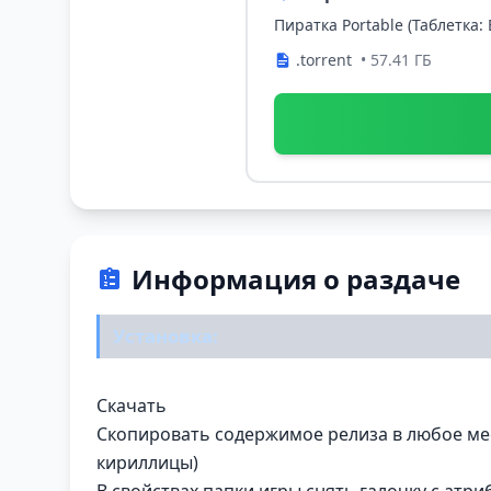
Пиратка Portable (Таблетка:
.torrent
• 57.41 ГБ
Информация о раздаче
Установка:
Скачать
Скопировать содержимое релиза в любое мест
кириллицы)
В свойствах папки игры снять галочку с атри