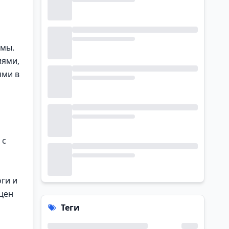
емы.
иями,
ями в
 с
ги и
сцен
Теги