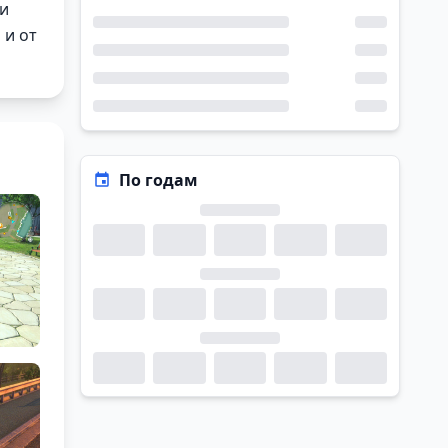
 и
 и от
По годам