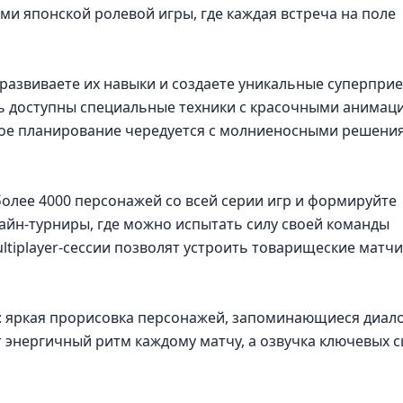
и японской ролевой игры, где каждая встреча на поле
развиваете их навыки и создаете уникальные суперпри
сь доступны специальные техники с красочными анимац
кое планирование чередуется с молниеносными решени
олее 4000 персонажей со всей серии игр и формируйте
айн-турниры, где можно испытать силу своей команды
ltiplayer-сессии позволят устроить товарищеские матчи
: яркая прорисовка персонажей, запоминающиеся диало
т энергичный ритм каждому матчу, а озвучка ключевых 