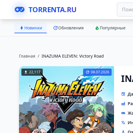
TORRENTA.RU
Новинки
Обновления
Популярные
Главная
/
INAZUMA ELEVEN: Victory Road
22,117
08.07.2026
IN
Да
Ра
Ж
Ин
Оз