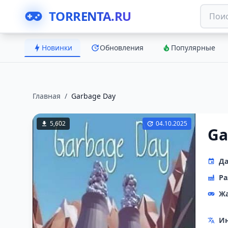
TORRENTA.RU
Новинки
Обновления
Популярные
Главная
/
Garbage Day
5,602
04.10.2025
Ga
Да
Ра
Ж
Ин