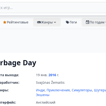
Рейтинговые
Жанры
Теги
По годам
rbage Day
та выхода:
19 янв.
2016
г.
зработчик:
Svajūnas Žemaitis
анры:
Инди
,
Приключения
,
Симуляторы
,
Шутер
Экшены
терфейс:
Английский