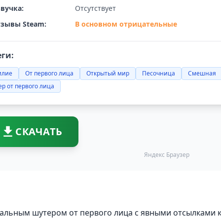
вучка:
Отсутствует
зывы Steam:
В основном отрицательные
еги:
илие
От первого лица
Открытый мир
Песочница
Смешная
р от первого лица
СКАЧАТЬ
Яндекс Браузер
тальным шутером от первого лица с явными отсылками 