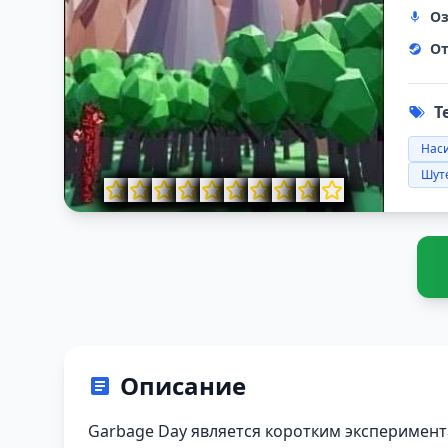
Оз
От
Т
Нас
Шуте
Описание
Garbage Day является коротким эксперимен