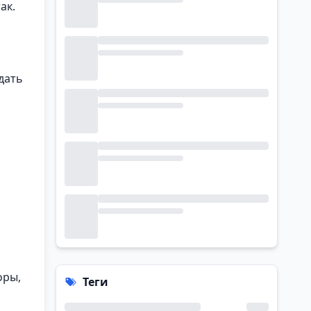
ак.
дать
оры,
Теги