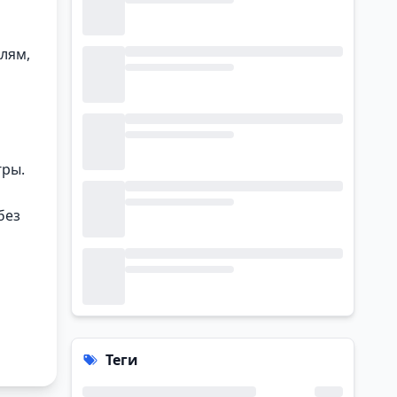
лям,
гры.
без
Теги