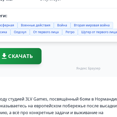
еги:
осферная
Военные действия
Война
Вторая мировая война
сика
Олдскул
От первого лица
Ретро
Шутер от первого лица
СКАЧАТЬ
Яндекс Браузер
году студией 3LV Games, посвящённый боям в Норманди
 оказываетесь на европейском побережье после высадки
ию, а всё про конкретные задачи и выживание на