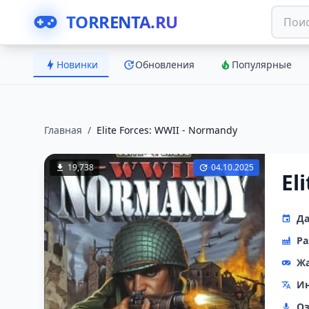
TORRENTA.RU
Новинки
Обновления
Популярные
Главная
/
Elite Forces: WWII - Normandy
19,738
04.10.2025
El
Да
Ра
Ж
Ин
Оз