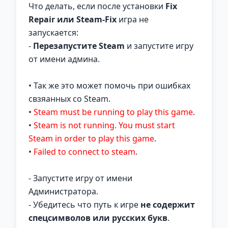
Что делать, если после установки
Fix
Repair или Steam-Fix
игра не
запускается:
-
Перезапустите Steam
и запустите игру
от имени админа.
• Так же это может помочь при ошибках
свзяанных со Steam.
•
Steam must be running to play this game
.
•
Steam is not running. You must start
Steam in order to play this game
.
•
Failed to connect to steam
.
- Запустите игру от имени
Администратора.
- Убедитесь что путь к игре
не содержит
спецсимволов или русских букв
.