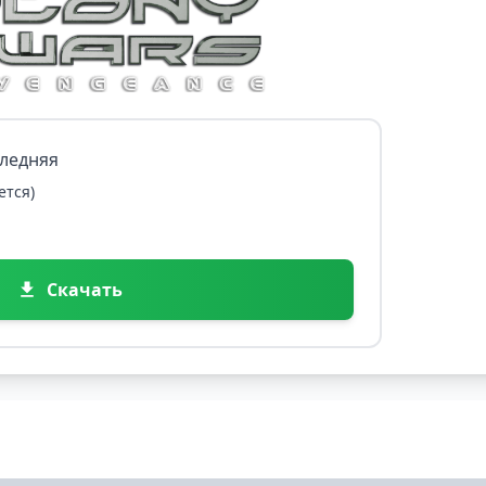
следняя
ется)
Скачать