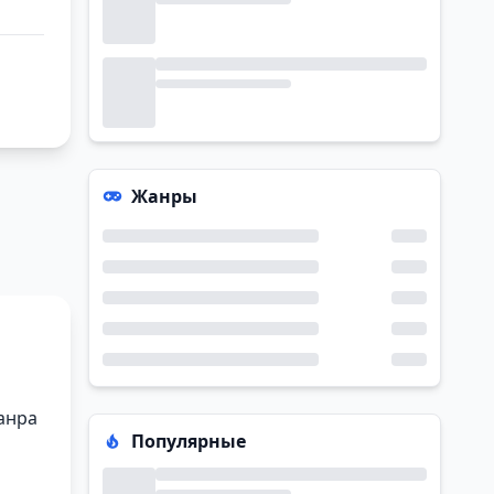
Жанры
анра
Популярные