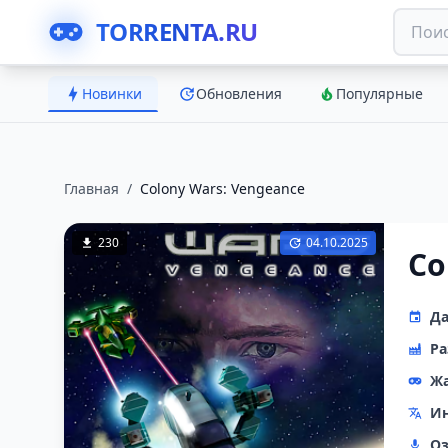
TORRENTA.RU
Новинки
Обновления
Популярные
Главная
/
Colony Wars: Vengeance
230
04.10.2025
Co
Да
Ра
Ж
Ин
Оз