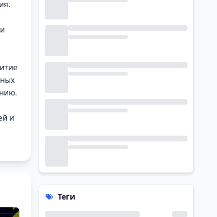
ия.
ои
витие
тных
нию.
ей и
Теги