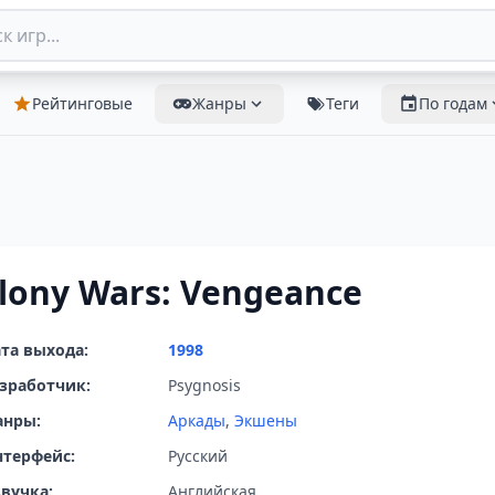
Рейтинговые
Жанры
Теги
По годам
lony Wars: Vengeance
та выхода:
1998
зработчик:
Psygnosis
анры:
Аркады
,
Экшены
терфейс:
Русский
вучка:
Английская