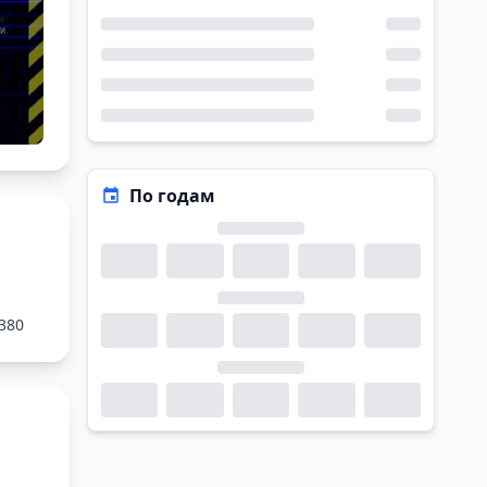
По годам
 380