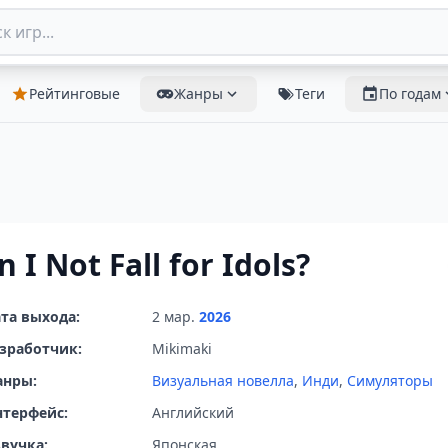
Рейтинговые
Жанры
Теги
По годам
n I Not Fall for Idols?
та выхода:
2 мар.
2026
зработчик:
Mikimaki
анры:
Визуальная новелла
,
Инди
,
Симуляторы
терфейс:
Английский
вучка:
Японская