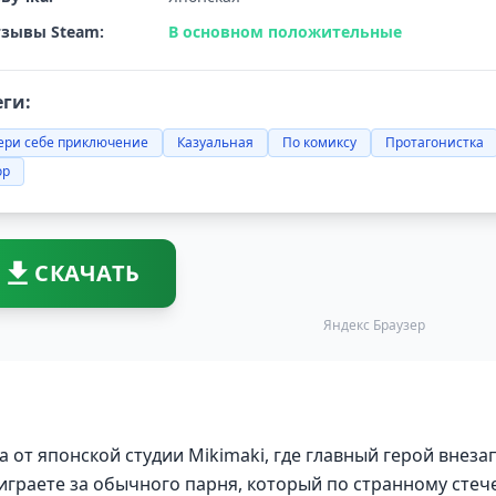
зывы Steam:
В основном положительные
еги:
ери себе приключение
Казуальная
По комиксу
Протагонистка
р
СКАЧАТЬ
Яндекс Браузер
лла от японской студии Mikimaki, где главный герой внеза
 играете за обычного парня, который по странному сте