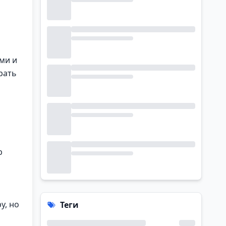
ми и
рать
р
у, но
Теги