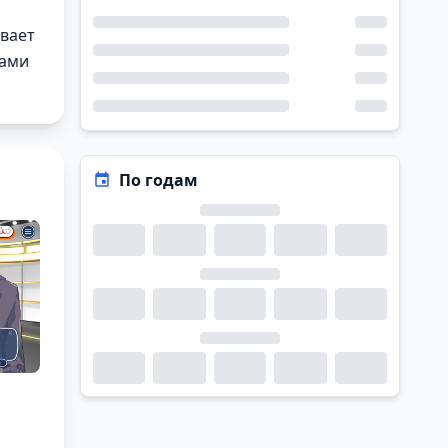
ывает
дами
По годам