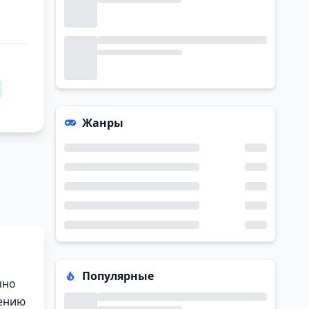
Жанры
Популярные
пно
чению