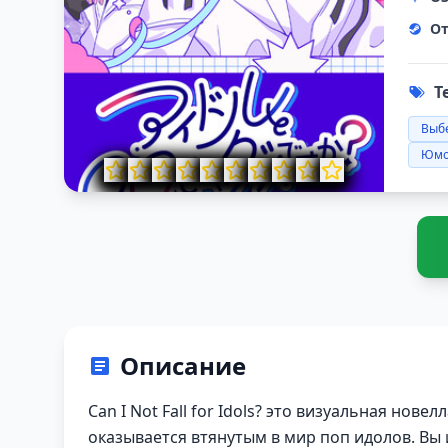
От
Т
Выб
Юмо
Описание
Can I Not Fall for Idols? это визуальная нове
оказывается втянутым в мир поп идолов. Вы