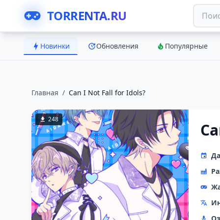
TORRENTA.RU
Новинки
Обновления
Популярные
Главная
/
Can I Not Fall for Idols?
248
Ca
Да
Ра
Ж
Ин
Оз