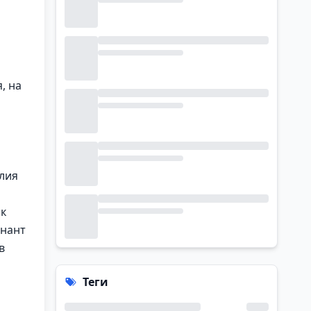
, на
илия
ак
енант
в
Теги