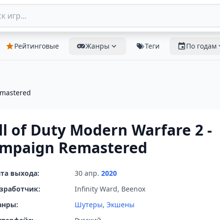
Рейтинговые
Жанры
Теги
По годам
emastered
ll of Duty Modern Warfare 2 -
mpaign Remastered
та выхода:
30 апр.
2020
зработчик:
Infinity Ward, Beenox
анры:
Шутеры
,
Экшены