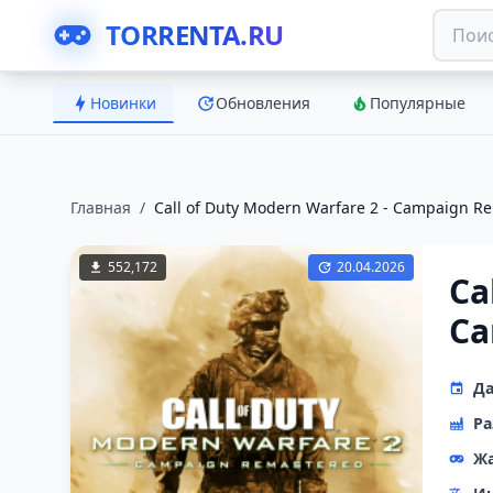
TORRENTA.RU
Новинки
Обновления
Популярные
Главная
/
Call of Duty Modern Warfare 2 - Campaign R
552,172
20.04.2026
Ca
Ca
Да
Ра
Ж