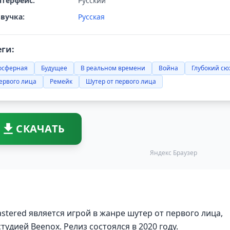
терфейс:
Русский
вучка:
Русская
еги:
осферная
Будущее
В реальном времени
Война
Глубокий сю
ервого лица
Ремейк
Шутер от первого лица
СКАЧАТЬ
Яндекс Браузер
astered является игрой в жанре шутер от первого лица,
дией Beenox. Релиз состоялся в 2020 году.