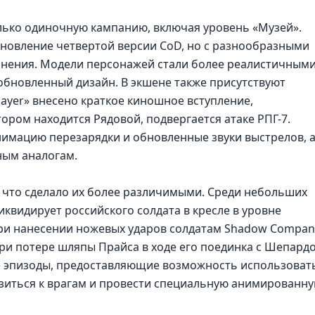
ько одиночную кампанию, включая уровень «Музей».
обновление четвертой версии CoD, но с разнообразными
лнения. Модели персонажей стали более реалистичными
обновленный дизайн. В экшене также присутствуют
ayer» внесено краткое киношное вступление,
тором находится Рядовой, подвергается атаке РПГ-7.
имацию перезарядки и обновленные звуки выстрелов, а
ным аналогам.
 что сделало их более различимыми. Среди небольших
иквидирует российского солдата в кресле в уровне
при нанесении ножевых ударов солдатам Shadow Compan
ри потере шляпы Прайса в ходе его поединка с Шепардо
 эпизоды, предоставляющие возможность использоват
зиться к врагам и провести специальную анимированн