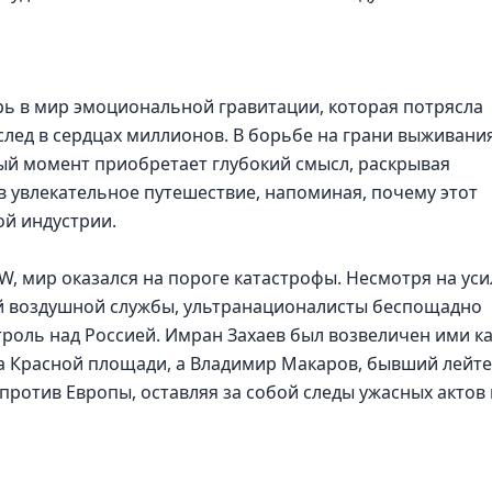
рь в мир эмоциональной гравитации, которая потрясла
лед в сердцах миллионов. В борьбе на грани выживания
ый момент приобретает глубокий смысл, раскрывая
в увлекательное путешествие, напоминая, почему этот
ой индустрии.
MW, мир оказался на пороге катастрофы. Несмотря на ус
й воздушной службы, ультранационалисты беспощадно
троль над Россией. Имран Захаев был возвеличен ими к
на Красной площади, а Владимир Макаров, бывший лейт
против Европы, оставляя за собой следы ужасных актов 