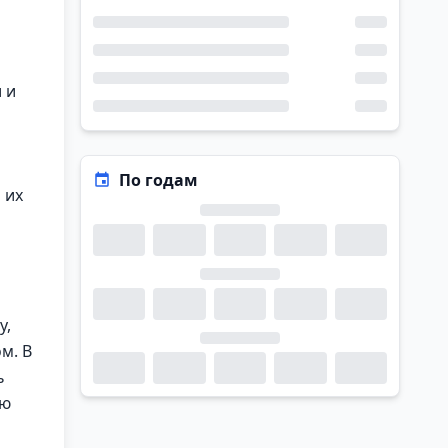
 и
По годам
 их
y,
м. В
ь
ую