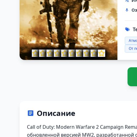
Ин
Оз
Т
Атм
От п
Описание
Call of Duty: Modern Warfare 2 Campaign Rem
обновленной версией MW2, разработанной сту